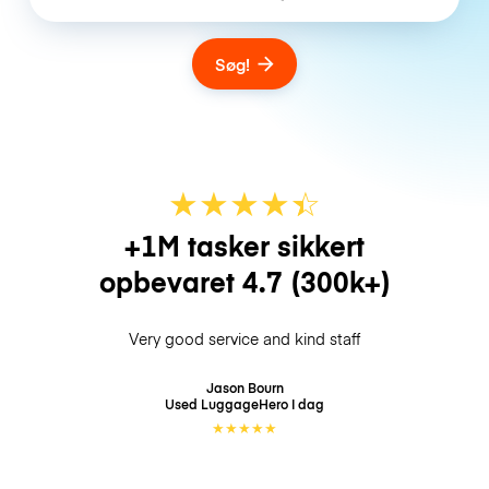
Søg!
★
★
★
★
☆
★
+1M tasker sikkert
opbevaret
4.7
(300k+)
Very good service and kind staff
Jason Bourn
Used LuggageHero
I dag
★
★
★
★
★