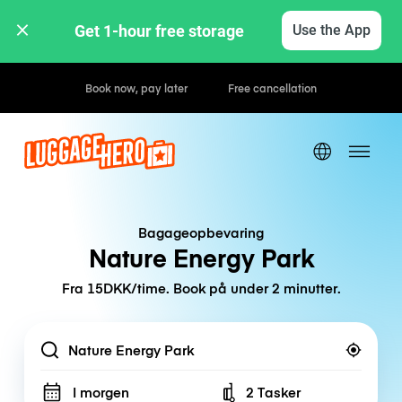
Get 1-hour free storage 
Use the App
Hourly / Daily Rates
Bagageopbevaring
Nature Energy Park
Fra 15DKK/time. Book på under 2 minutter.
Location
I morgen
2 Tasker
Number of bags