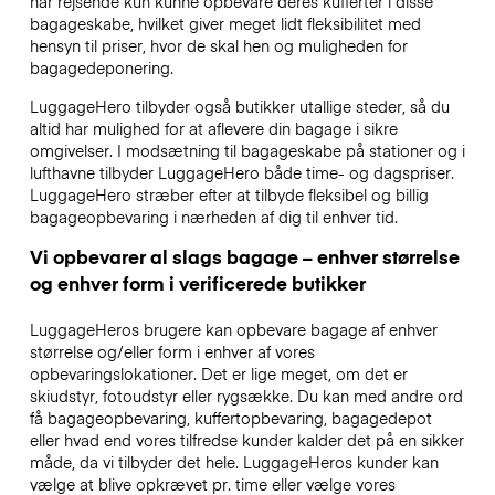
har rejsende kun kunne opbevare deres kufferter i disse
bagageskabe, hvilket giver meget lidt fleksibilitet med
hensyn til priser, hvor de skal hen og muligheden for
bagagedeponering.
LuggageHero tilbyder også butikker utallige steder, så du
altid har mulighed for at aflevere din bagage i sikre
omgivelser. I modsætning til bagageskabe på stationer og i
lufthavne tilbyder LuggageHero både time- og dagspriser.
LuggageHero stræber efter at tilbyde fleksibel og billig
bagageopbevaring i nærheden af dig til enhver tid.
Vi opbevarer al slags bagage – enhver størrelse
og enhver form i verificerede butikker
LuggageHeros brugere kan opbevare bagage af enhver
størrelse og/eller form i enhver af vores
opbevaringslokationer. Det er lige meget, om det er
skiudstyr, fotoudstyr eller rygsække. Du kan med andre ord
få bagageopbevaring, kuffertopbevaring, bagagedepot
eller hvad end vores tilfredse kunder kalder det på en sikker
måde, da vi tilbyder det hele. LuggageHeros kunder kan
vælge at blive opkrævet pr. time eller vælge vores