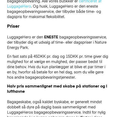
bagageopbevaring. Alle vores butikker er
certificeret af
LuggageHero
. Og husk, LuggageHero er den eneste
bagageopbevaringsservice, der tilbyder både time- og
dagspris for maksimal fleksibilitet.
Priser
LuggageHero er den
ENESTE
bagageopbevaringsservice,
der tilbyder dig et udvalg af time- eller dagspriser i Nature
Energy Park.
En fast sats på 45DKK pr. dag og 15DKK pr. time giver dig
mulighed for at vælge en mulighed, der passer bedst til
dine behov. Hvis du kun planlægger at blive et par timer i
en by, hvorfor så betale for en hel dag, som du ville gøre
hos andre bagageopbevaringstjenester.
Halv pris sammenlignet med skabe på stationer og i
lufthavne
Bagageskabe, også kaldet byskabe, er generelt mindst
dobbelt så dyre på daglig basis sammenlignet med
LuggageHeros bagageopbevaringsservice. Indtil for nylig