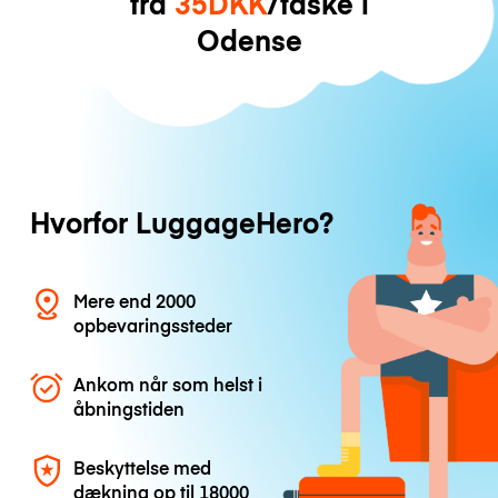
fra
35DKK
/taske i
Odense
Hvorfor LuggageHero?
Mere end 2000
opbevaringssteder
Ankom når som helst i
åbningstiden
Beskyttelse med
dækning op til
18000