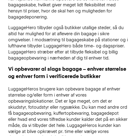
bagageskabe, hvilket giver meget lidt fleksibilitet med
hensyn til priser, hvor de skal hen og muligheden for
bagagedeponering.
LuggageHero tilbyder også butikker utallige steder, så du
altid har mulighed for at aflevere din bagage i sikre
omgivelser. I modsætning til bagageskabe på stationer og i
lufthavne tilbyder LuggageHero både time- og dagspriser.
LuggageHero stræber efter at tilbyde fleksibel og billig
bagageopbevaring i nærheden af dig til enhver tid.
Vi opbevarer al slags bagage – enhver størrelse
og enhver form i verificerede butikker
LuggageHeros brugere kan opbevare bagage af enhver
størrelse og/eller form i enhver af vores
opbevaringslokationer. Det er lige meget, om det er
skiudstyr, fotoudstyr eller rygsække. Du kan med andre ord
få bagageopbevaring, kuffertopbevaring, bagagedepot
eller hvad end vores tilfredse kunder kalder det på en sikker
måde, da vi tilbyder det hele. LuggageHeros kunder kan
vælge at blive opkrævet pr. time eller vælge vores