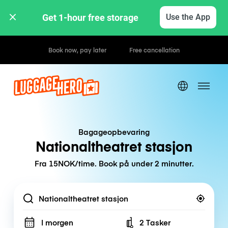
Get 1-hour free storage 
Use the App
Hourly / Daily Rates
Bagageopbevaring
Nationaltheatret stasjon
Fra 15NOK/time. Book på under 2 minutter.
Location
I morgen
2 Tasker
Number of bags