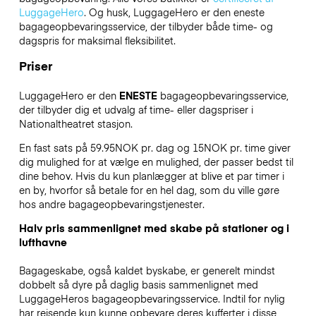
LuggageHero
. Og husk, LuggageHero er den eneste
bagageopbevaringsservice, der tilbyder både time- og
dagspris for maksimal fleksibilitet.
Priser
LuggageHero er den
ENESTE
bagageopbevaringsservice,
der tilbyder dig et udvalg af time- eller dagspriser i
Nationaltheatret stasjon.
En fast sats på 59.95NOK pr. dag og 15NOK pr. time giver
dig mulighed for at vælge en mulighed, der passer bedst til
dine behov. Hvis du kun planlægger at blive et par timer i
en by, hvorfor så betale for en hel dag, som du ville gøre
hos andre bagageopbevaringstjenester.
Halv pris sammenlignet med skabe på stationer og i
lufthavne
Bagageskabe, også kaldet byskabe, er generelt mindst
dobbelt så dyre på daglig basis sammenlignet med
LuggageHeros bagageopbevaringsservice. Indtil for nylig
har rejsende kun kunne opbevare deres kufferter i disse