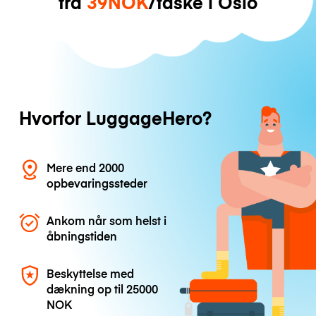
fra
39NOK
/taske i Oslo
Hvorfor LuggageHero?
Mere end 2000
opbevaringssteder
Ankom når som helst i
åbningstiden
Beskyttelse med
dækning op til
25000
NOK