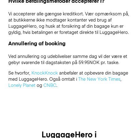
Hvilke betalingsmetoder accepterer I?
Vi accepterer alle gængse kreditkort. Vær opmærksom på,
at butikkerne ikke modtager kontanter ved brug af
LuggageHero, og husk at forsikring af din bagage kun er
gyldig, hvis betalingen er foretaget direkte til LuggageHero.
Annullering af booking
Ved annullering og udeblivelser samme dag vil der være et
gebyr svarende til dagstaksten på 59.95NOK pr. taske.
Se hvorfor,
KnockKnock
anbefaler at opbevare din bagage
med LuggageHero. Også omtalt i
The New York Times
,
Lonely Planet
og
CNBC
.
LuggageHero i