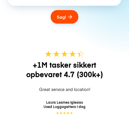
Søg!
★
★
★
★
☆
★
+1M tasker sikkert
opbevaret
4.7
(300k+)
Great service and location!
Laura Lesmes Iglesias
Used LuggageHero
I dag
★
★
★
★
★