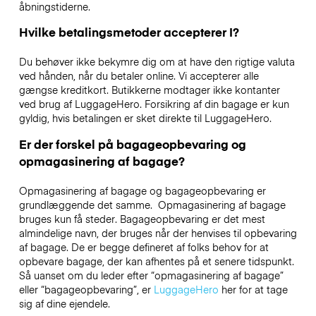
åbningstiderne.
Hvilke betalingsmetoder accepterer I?
Du behøver ikke bekymre dig om at have den rigtige valuta
ved hånden, når du betaler online. Vi accepterer alle
gængse kreditkort. Butikkerne modtager ikke kontanter
ved brug af LuggageHero. Forsikring af din bagage er kun
gyldig, hvis betalingen er sket direkte til LuggageHero.
Er der forskel på bagageopbevaring og
opmagasinering af bagage?
Opmagasinering af bagage og bagageopbevaring er
grundlæggende det samme. Opmagasinering af bagage
bruges kun få steder. Bagageopbevaring er det mest
almindelige navn, der bruges når der henvises til opbevaring
af bagage. De er begge defineret af folks behov for at
opbevare bagage, der kan afhentes på et senere tidspunkt.
Så uanset om du leder efter “opmagasinering af bagage”
eller “bagageopbevaring”, er
LuggageHero
her for at tage
sig af dine ejendele.