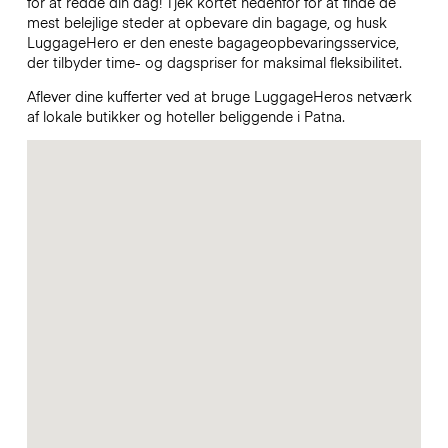
for at redde din dag! Tjek kortet nedenfor for at finde de
mest belejlige steder at opbevare din bagage, og husk
LuggageHero er den eneste bagageopbevaringsservice,
der tilbyder time- og dagspriser for maksimal fleksibilitet.
Aflever dine kufferter ved at bruge LuggageHeros netværk
af lokale butikker og hoteller beliggende i Patna.