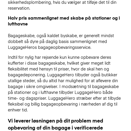
sikkerhedsplombering, hvis du vælger at tilføje det til din
reservation.
Halv pris sammenlignet med skabe på stationer og i
lufthavne
Bagageskabe, også kaldet byskabe, er generelt mindst
dobbelt så dyre på daglig basis sammenlignet med
LuggageHeros bagageopbevaringsservice.
Indtil for nylig har rejsende kun kunne opbevare deres
kufferter i disse bagageskabe, hvilket giver meget lidt
fleksibilitet med hensyn til priser, hvor de skal hen og
bagagedeponering. LuggageHero tilbyder også butikker
utallige steder, så du altid har mulighed for at aflevere din
bagage i sikre omgivelser. I modsætning til bagageskabe
på stationer og i lufthavne tilbyder LuggageHero både
time- og dagspriser. LuggageHero stræber efter at tilbyde
fleksibel og billig bagageopbevaring i nærheden af dig til
enhver tid.
Vi leverer løsningen på dit problem med
opbevaring af din bagage i verificerede