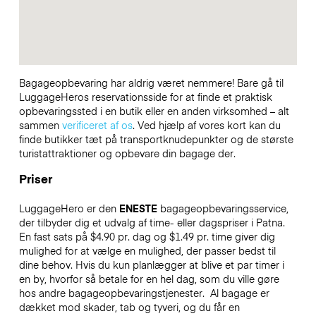
Bagageopbevaring har aldrig været nemmere! Bare gå til
LuggageHeros reservationsside for at finde et praktisk
opbevaringssted i en butik eller en anden virksomhed – alt
sammen
verificeret af os
. Ved hjælp af vores kort kan du
finde butikker tæt på transportknudepunkter og de største
turistattraktioner og opbevare din bagage der.
Priser
LuggageHero er den
ENESTE
bagageopbevaringsservice,
der tilbyder dig et udvalg af time- eller dagspriser i Patna.
En fast sats på $4.90 pr. dag og $1.49 pr. time giver dig
mulighed for at vælge en mulighed, der passer bedst til
dine behov. Hvis du kun planlægger at blive et par timer i
en by, hvorfor så betale for en hel dag, som du ville gøre
hos andre bagageopbevaringstjenester.
Al bagage er
dækket mod skader, tab og tyveri, og du får en