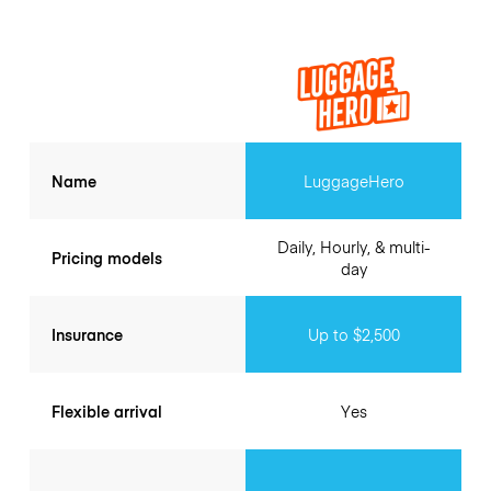
Name
LuggageHero
Daily, Hourly, & multi-
Pricing models
day
Insurance
Up to $2,500
Flexible arrival
Yes