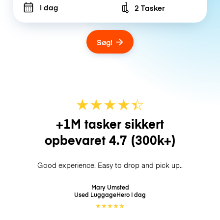
I dag
2 Tasker
Number of bags
Søg!
★
★
★
★
☆
★
+1M tasker sikkert
opbevaret
4.7
(300k+)
Good experience. Easy to drop and pick up..
Mary Umsted
Used LuggageHero
I dag
★
★
★
★
★