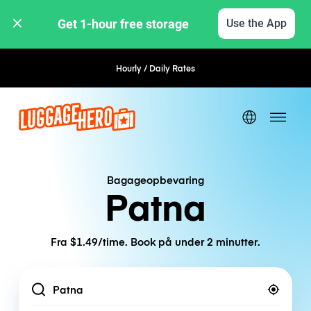
Get 1-hour free storage 
Use the App
Hourly / Daily Rates
Flexible Booking
Bagageopbevaring
Patna
Fra $1.49/time. Book på under 2 minutter.
Location