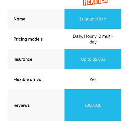
Name
LuggageHero
Daily, Hourly, & multi-
Pricing models
day
Insurance
Up to $2,500
Flexible arrival
Yes
Reviews
+200.000