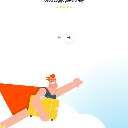
Used LuggageHero
Hoy
★
★
★
★
★