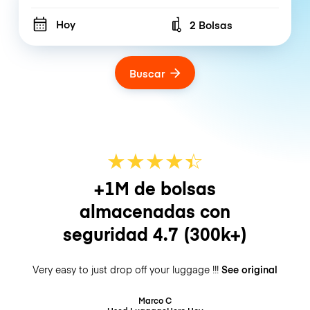
Hoy
2 Bolsas
Number of bags
Buscar
★
★
★
★
☆
★
+1M de bolsas
almacenadas con
seguridad
4.7
(300k+)
Very easy to just drop off your luggage !!!
See original
Marco C