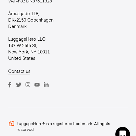
VAT-no.: DK37611328
Århusgade 118,
DK-2150 Copenhagen
Denmark
LuggageHero LLC
137 W 25th St,
New York, NY 10011
United States
Contact us
LuggageHero® is a registered trademark. All rights
reserved.