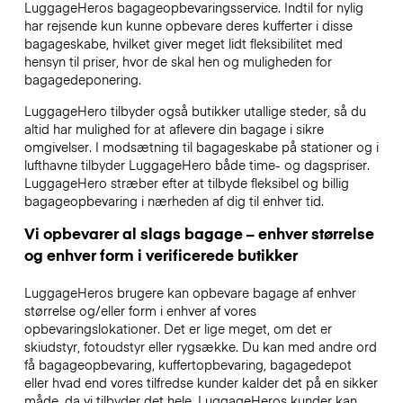
LuggageHeros bagageopbevaringsservice. Indtil for nylig
har rejsende kun kunne opbevare deres kufferter i disse
bagageskabe, hvilket giver meget lidt fleksibilitet med
hensyn til priser, hvor de skal hen og muligheden for
bagagedeponering.
LuggageHero tilbyder også butikker utallige steder, så du
altid har mulighed for at aflevere din bagage i sikre
omgivelser. I modsætning til bagageskabe på stationer og i
lufthavne tilbyder LuggageHero både time- og dagspriser.
LuggageHero stræber efter at tilbyde fleksibel og billig
bagageopbevaring i nærheden af dig til enhver tid.
Vi opbevarer al slags bagage – enhver størrelse
og enhver form i verificerede butikker
LuggageHeros brugere kan opbevare bagage af enhver
størrelse og/eller form i enhver af vores
opbevaringslokationer. Det er lige meget, om det er
skiudstyr, fotoudstyr eller rygsække. Du kan med andre ord
få bagageopbevaring, kuffertopbevaring, bagagedepot
eller hvad end vores tilfredse kunder kalder det på en sikker
måde, da vi tilbyder det hele. LuggageHeros kunder kan