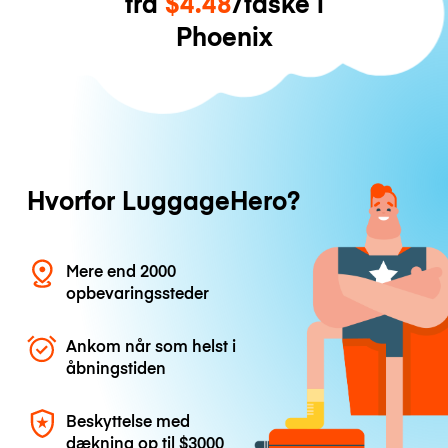
fra
$4.48
/taske i
Phoenix
Hvorfor LuggageHero?
Mere end 2000
opbevaringssteder
Ankom når som helst i
åbningstiden
Beskyttelse med
dækning op til
$3000