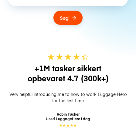
Søg!
★
★
★
★
☆
★
+1M tasker sikkert
opbevaret
4.7
(300k+)
Very helpful introducing me to how to work Luggage Hero
for the first time
Robin Tucker
Used LuggageHero
I dag
★
★
★
★
★