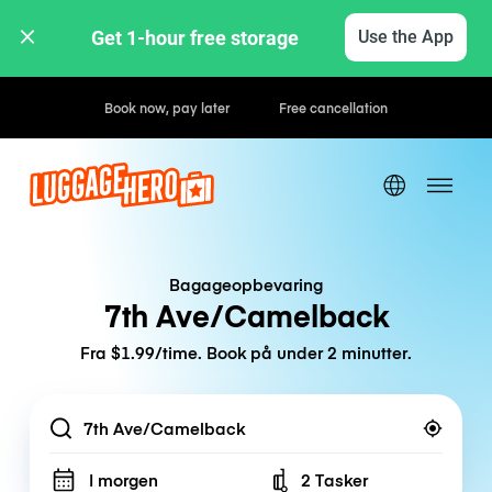
Get 1-hour free storage 
Use the App
Hourly / Daily Rates
Bagageopbevaring
7th Ave/Camelback
Fra $1.99/time. Book på under 2 minutter.
Location
I morgen
2 Tasker
Number of bags