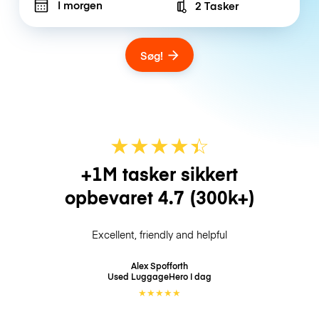
I morgen
2 Tasker
Number of bags
Søg!
★
★
★
★
☆
★
+1M tasker sikkert
opbevaret
4.7
(300k+)
Excellent, friendly and helpful
Alex Spofforth
Used LuggageHero
I dag
★
★
★
★
★