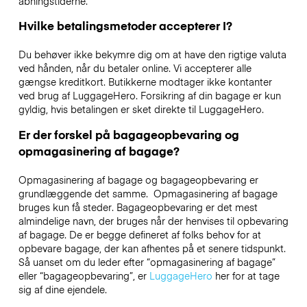
åbningstiderne.
Hvilke betalingsmetoder accepterer I?
Du behøver ikke bekymre dig om at have den rigtige valuta
ved hånden, når du betaler online. Vi accepterer alle
gængse kreditkort. Butikkerne modtager ikke kontanter
ved brug af LuggageHero. Forsikring af din bagage er kun
gyldig, hvis betalingen er sket direkte til LuggageHero.
Er der forskel på bagageopbevaring og
opmagasinering af bagage?
Opmagasinering af bagage og bagageopbevaring er
grundlæggende det samme. Opmagasinering af bagage
bruges kun få steder. Bagageopbevaring er det mest
almindelige navn, der bruges når der henvises til opbevaring
af bagage. De er begge defineret af folks behov for at
opbevare bagage, der kan afhentes på et senere tidspunkt.
Så uanset om du leder efter “opmagasinering af bagage”
eller “bagageopbevaring”, er
LuggageHero
her for at tage
sig af dine ejendele.