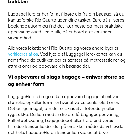
butikker
LuggageHero er her for at frigøre dig fra din bagage, så du
kan udforske Rio Cuarto uden dine tasker. Bare gå til vores
bookingplatform og find det nærmeste og mest praktiske
opbevaringssted i en butik, på et hotel eller en anden
virksomhed.
Alle vores lokationer i Rio Cuarto og vores andre byer er
verificeret af os
. Ved hjælp af LuggageHero-kortet kan du
nemt finde de butikker, der er tættest på metrostationer og
attraktioner og opbevare din bagage der.
Vi opbevarer al slags bagage – enhver størrelse
og enhver form
LuggageHeros brugere kan opbevare bagage af enhver
størrelse og/eller form i enhver af vores butikslokationer.
Det er lige meget, om det er skiudstyr, fotoudstyr eller
rygsække. Du kan med andre ord få bagageopbevaring,
kuffertopbevaring, bagagedepot eller hvad end vores
tilfredse kunder kalder det på en sikker måde, da vi tilbyder
det hele. LuggageHeros kunder kan vælge at blive