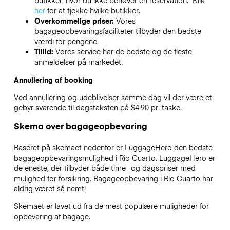
butikker, hvor du ikke behøver en reservation. Klik
her
for at tjekke hvilke butikker.
Overkommelige priser:
Vores
bagageopbevaringsfaciliteter tilbyder den bedste
værdi for pengene
Tillid:
Vores service har de bedste og de fleste
anmeldelser på markedet.
Annullering af booking
Ved annullering og udeblivelser samme dag vil der være et
gebyr svarende til dagstaksten på $4.90 pr. taske.
Skema over bagageopbevaring
Baseret på skemaet nedenfor er LuggageHero den bedste
bagageopbevaringsmulighed i
Rio Cuarto
. LuggageHero er
de eneste, der tilbyder både time- og dagspriser med
mulighed for forsikring. Bagageopbevaring i
Rio Cuarto
har
aldrig været så nemt!
Skemaet er lavet ud fra de mest populære muligheder for
opbevaring af bagage.