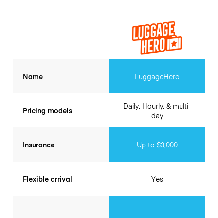
Name
LuggageHero
Daily, Hourly, & multi-
Pricing models
day
Insurance
Up to $3,000
Flexible arrival
Yes