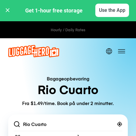
Get 1-hour free storage 
Use the App
Hourly / Daily Rates
Bagageopbevaring
Rio Cuarto
Fra $1.49/time. Book på under 2 minutter.
Location