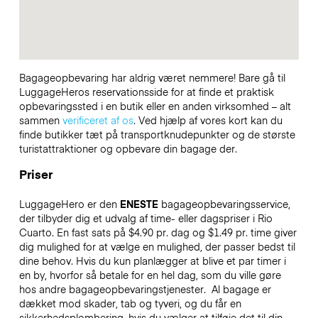
Bagageopbevaring har aldrig været nemmere! Bare gå til
LuggageHeros reservationsside for at finde et praktisk
opbevaringssted i en butik eller en anden virksomhed – alt
sammen
verificeret af os
. Ved hjælp af vores kort kan du
finde butikker tæt på transportknudepunkter og de største
turistattraktioner og opbevare din bagage der.
Priser
LuggageHero er den
ENESTE
bagageopbevaringsservice,
der tilbyder dig et udvalg af time- eller dagspriser i Rio
Cuarto. En fast sats på $4.90 pr. dag og $1.49 pr. time giver
dig mulighed for at vælge en mulighed, der passer bedst til
dine behov. Hvis du kun planlægger at blive et par timer i
en by, hvorfor så betale for en hel dag, som du ville gøre
hos andre bagageopbevaringstjenester.
Al bagage er
dækket mod skader, tab og tyveri, og du får en
sikkerhedsplombering, hvis du vælger at tilføje det til din