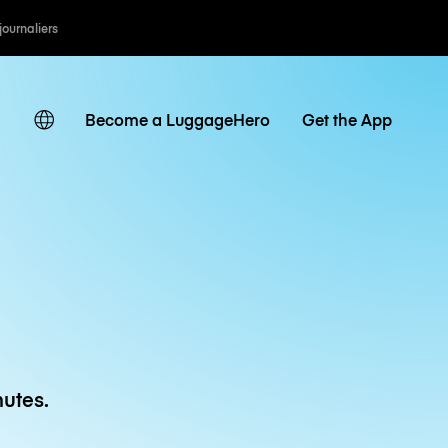
 journaliers
Become a LuggageHero
Get the App
utes.