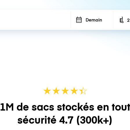
Demain
2
N
★
★
★
★
☆
★
1M de sacs stockés en tou
sécurité
4.7
(300k+)