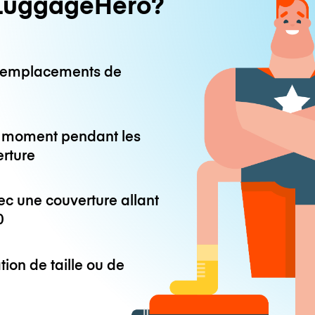
LuggageHero?
0 emplacements de
ut moment pendant les
erture
ec une couverture allant
0
tion de taille ou de