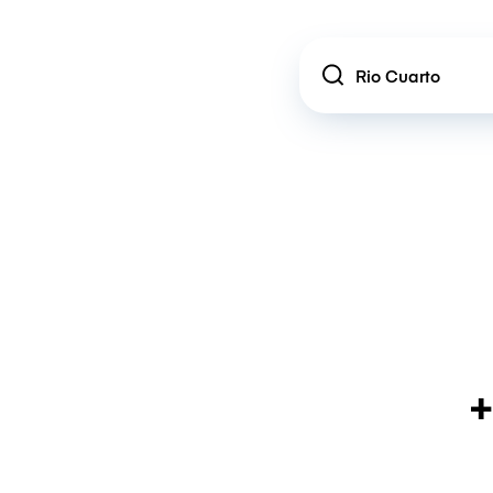
Location
+