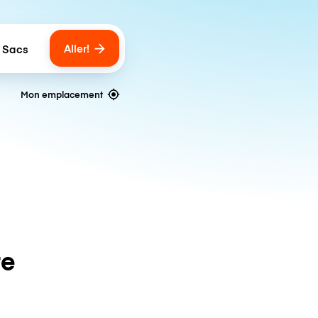
Aller!
 Sacs
umber of bags
Mon emplacement
te