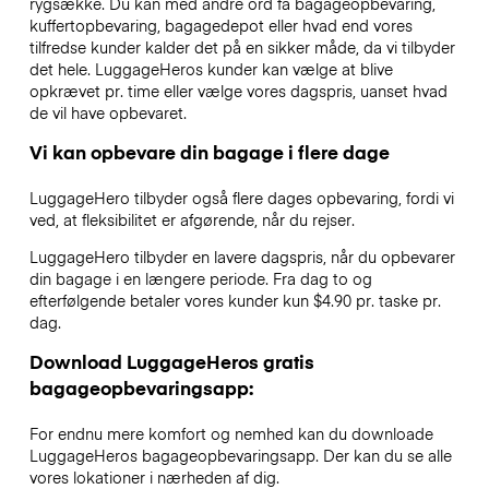
rygsække. Du kan med andre ord få bagageopbevaring,
kuffertopbevaring, bagagedepot eller hvad end vores
tilfredse kunder kalder det på en sikker måde, da vi tilbyder
det hele. LuggageHeros kunder kan vælge at blive
opkrævet pr. time eller vælge vores dagspris, uanset hvad
de vil have opbevaret.
Vi kan opbevare din bagage i flere dage
LuggageHero tilbyder også flere dages opbevaring, fordi vi
ved, at fleksibilitet er afgørende, når du rejser.
LuggageHero tilbyder en lavere dagspris, når du opbevarer
din bagage i en længere periode. Fra dag to og
efterfølgende betaler vores kunder kun $4.90 pr. taske pr.
dag.
Download LuggageHeros gratis
bagageopbevaringsapp:
For endnu mere komfort og nemhed kan du downloade
LuggageHeros bagageopbevaringsapp. Der kan du se alle
vores lokationer i nærheden af dig.