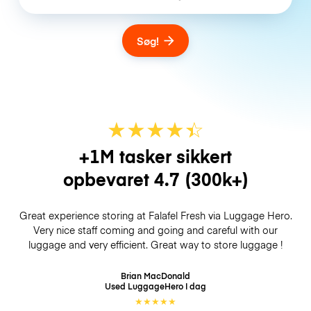
Søg!
★
★
★
★
☆
★
+1M tasker sikkert
opbevaret
4.7
(300k+)
Great experience storing at Falafel Fresh via Luggage Hero.
Very nice staff coming and going and careful with our
luggage and very efficient. Great way to store luggage !
Brian MacDonald
Used LuggageHero
I dag
★
★
★
★
★