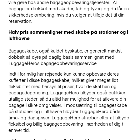
ville gøre hos andre bagageopbevaringstjenester.
Al
bagage er dækket mod skader, tab og tyveri, og du får en
sikkerhedsplombering, hvis du vælger at tilføje det til din
reservation.
Halv pris sammenlignet med skabe på stationer og i
lufthavne
Bagageskabe, også kaldet byskabe, er generelt mindst
dobbelt så dyre på daglig basis sammenlignet med
LuggageHeros bagageopbevaringsservice.
Indtil for nylig har rejsende kun kunne opbevare deres
kufferter i disse bagageskabe, hvilket giver meget lidt
fleksibilitet med hensyn til priser, hvor de skal hen og
bagagedeponering. LuggageHero tilbyder også butikker
utallige steder, så du altid har mulighed for at aflevere din
bagage i sikre omgivelser. I modsætning til bagageskabe
på stationer og i lufthavne tilbyder LuggageHero både
time- og dagspriser. LuggageHero stræber efter at tilbyde
fleksibel og billig bagageopbevaring i nærheden af dig til
enhver tid.