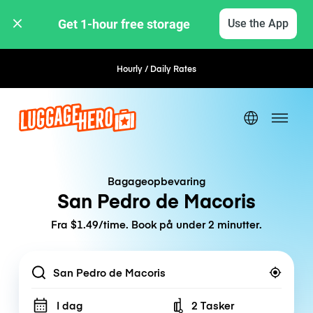
Get 1-hour free storage 
Use the App
Hourly / Daily Rates
Flexible Booking
Bagageopbevaring
San Pedro de Macoris
Fra $1.49/time. Book på under 2 minutter.
Location
I dag
2 Tasker
Number of bags