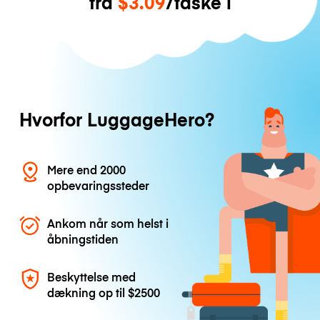
fra
$3.09
/taske i
Hvorfor LuggageHero?
Mere end 2000
opbevaringssteder
Ankom når som helst i
åbningstiden
Beskyttelse med
dækning op til
$2500