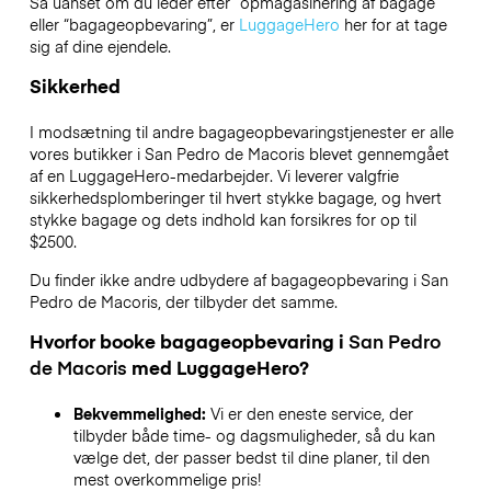
Så uanset om du leder efter “opmagasinering af bagage”
eller “bagageopbevaring”, er
LuggageHero
her for at tage
sig af dine ejendele.
Sikkerhed
I modsætning til andre bagageopbevaringstjenester
er alle
vores butikker i
San Pedro de Macoris
blevet gennemgået
af en LuggageHero-medarbejder. Vi leverer valgfrie
sikkerhedsplomberinger til hvert stykke bagage, og hvert
stykke bagage og dets indhold kan forsikres for op til
$2500
.
Du finder ikke andre udbydere af bagageopbevaring i
San
Pedro de Macoris
, der tilbyder det samme.
Hvorfor booke bagageopbevaring i
San Pedro
de Macoris
med LuggageHero?
Bekvemmelighed:
Vi er den eneste service, der
tilbyder både time- og dagsmuligheder, så du kan
vælge det, der passer bedst til dine planer, til den
mest overkommelige pris!