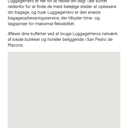
LuggageHero er her for at redde din dag! Tjek kortet
nedenfor for at finde de mest belejlige steder at opbevare
din bagage, og husk LuggageHero er den eneste
bagageopbevaringsservice, der tilbyder time- og
dagspriser for maksimal fleksibilitet.
Aflever dine kufferter ved at bruge LuggageHeros netværk
af lokale butikker og hoteller beliggende i San Pedro de
Macoris.