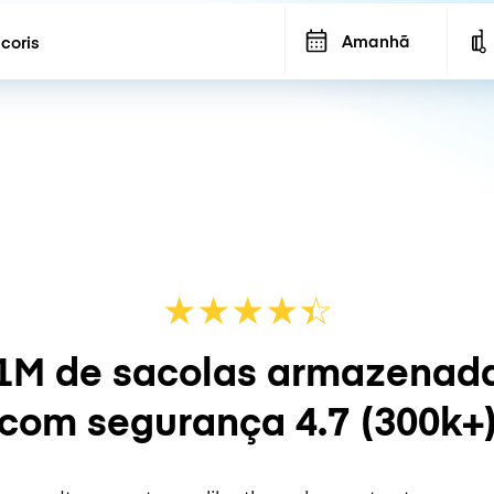
Amanhã
★
★
★
★
☆
★
1M de sacolas armazenad
com segurança
4.7
(300k+