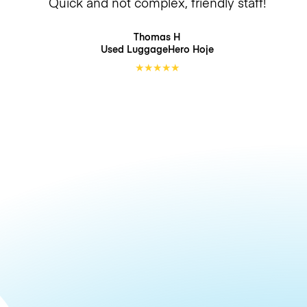
Quick and not complex, friendly staff!
Thomas H
Used LuggageHero
Hoje
★
★
★
★
★