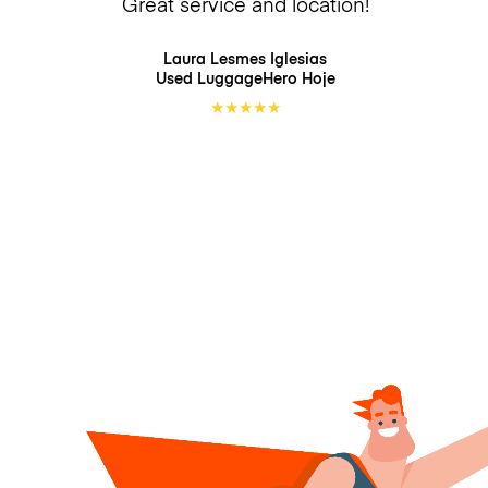
Great service and location!
Laura Lesmes Iglesias
Used LuggageHero
Hoje
★
★
★
★
★