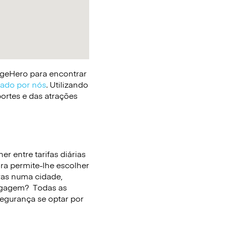
gageHero para encontrar
cado por nós
. Utilizando
portes e das atrações
r entre tarifas diárias
ora permite-lhe escolher
ras numa cidade,
bagagem?
Todas as
segurança se optar por