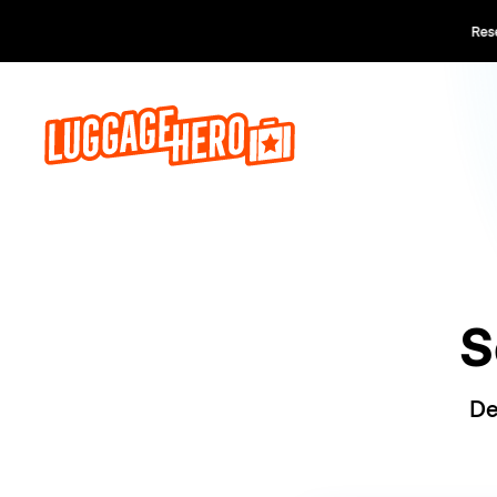
Reserve ago
S
De