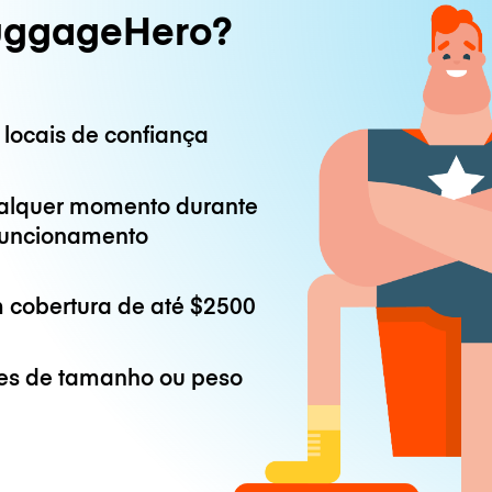
uggageHero?
 locais de confiança
alquer momento durante
 funcionamento
 cobertura de até
$2500
es de tamanho ou peso