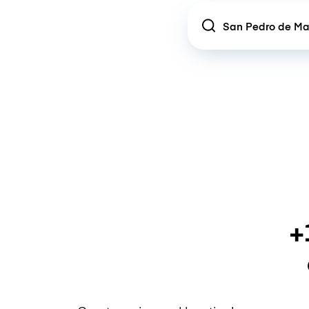
Location
+