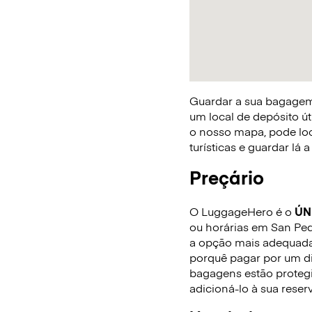
Guardar a sua bagagem 
um local de depósito út
o nosso mapa, pode loca
turísticas e guardar lá
Preçário
O LuggageHero é o
ÚN
ou horárias em San Pedr
a opção mais adequada 
porquê pagar por um di
bagagens estão protegi
adicioná-lo à sua reser