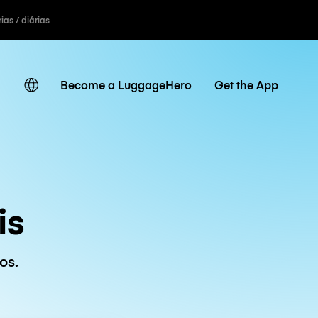
ias / diárias
Become a LuggageHero
Get the App
is
os.