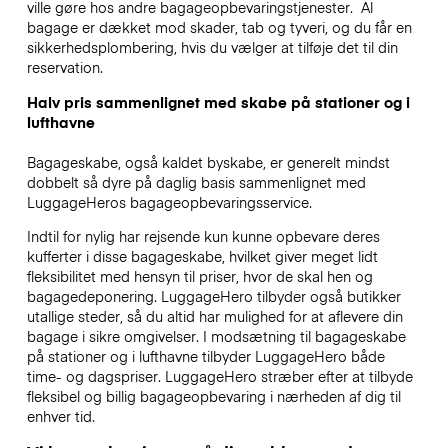
ville gøre hos andre bagageopbevaringstjenester.
Al
bagage er dækket mod skader, tab og tyveri, og du får en
sikkerhedsplombering, hvis du vælger at tilføje det til din
reservation.
Halv pris sammenlignet med skabe på stationer og i
lufthavne
Bagageskabe, også kaldet byskabe, er generelt mindst
dobbelt så dyre på daglig basis sammenlignet med
LuggageHeros bagageopbevaringsservice.
Indtil for nylig har rejsende kun kunne opbevare deres
kufferter i disse bagageskabe, hvilket giver meget lidt
fleksibilitet med hensyn til priser, hvor de skal hen og
bagagedeponering. LuggageHero tilbyder også butikker
utallige steder, så du altid har mulighed for at aflevere din
bagage i sikre omgivelser. I modsætning til bagageskabe
på stationer og i lufthavne tilbyder LuggageHero både
time- og dagspriser. LuggageHero stræber efter at tilbyde
fleksibel og billig bagageopbevaring i nærheden af dig til
enhver tid.