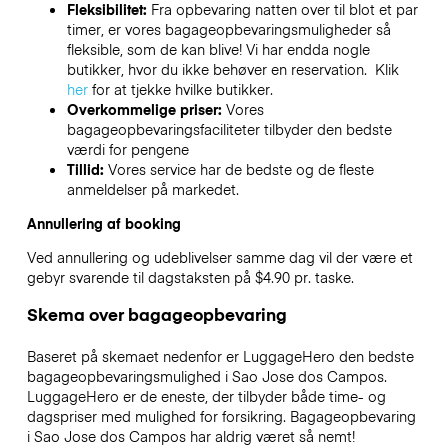
Fleksibilitet:
Fra opbevaring natten over til blot et par
timer, er vores bagageopbevaringsmuligheder så
fleksible, som de kan blive! Vi har endda nogle
butikker, hvor du ikke behøver en reservation. Klik
her
for at tjekke hvilke butikker.
Overkommelige priser:
Vores
bagageopbevaringsfaciliteter tilbyder den bedste
værdi for pengene
Tillid:
Vores service har de bedste og de fleste
anmeldelser på markedet.
Annullering af booking
Ved annullering og udeblivelser samme dag vil der være et
gebyr svarende til dagstaksten på $4.90 pr. taske.
Skema over bagageopbevaring
Baseret på skemaet nedenfor er LuggageHero den bedste
bagageopbevaringsmulighed i
Sao Jose dos Campos
.
LuggageHero er de eneste, der tilbyder både time- og
dagspriser med mulighed for forsikring. Bagageopbevaring
i
Sao Jose dos Campos
har aldrig været så nemt!