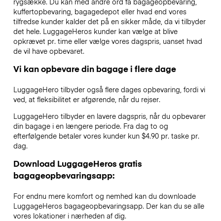
rygsække. Du kan med andre ord få bagageopbevaring,
kuffertopbevaring, bagagedepot eller hvad end vores
tilfredse kunder kalder det på en sikker måde, da vi tilbyder
det hele. LuggageHeros kunder kan vælge at blive
opkrævet pr. time eller vælge vores dagspris, uanset hvad
de vil have opbevaret.
Vi kan opbevare din bagage i flere dage
LuggageHero tilbyder også flere dages opbevaring, fordi vi
ved, at fleksibilitet er afgørende, når du rejser.
LuggageHero tilbyder en lavere dagspris, når du opbevarer
din bagage i en længere periode. Fra dag to og
efterfølgende betaler vores kunder kun $4.90 pr. taske pr.
dag.
Download LuggageHeros gratis
bagageopbevaringsapp:
For endnu mere komfort og nemhed kan du downloade
LuggageHeros bagageopbevaringsapp. Der kan du se alle
vores lokationer i nærheden af dig.