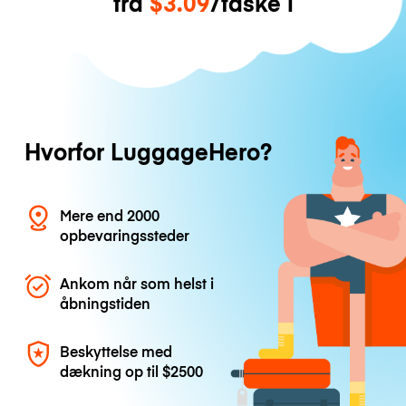
fra
$3.09
/taske i
Hvorfor LuggageHero?
Mere end 2000
opbevaringssteder
Ankom når som helst i
åbningstiden
Beskyttelse med
dækning op til
$2500