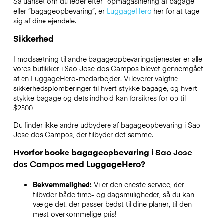
Så uanset om du leder efter “opmagasinering af bagage”
eller “bagageopbevaring”, er
LuggageHero
her for at tage
sig af dine ejendele.
Sikkerhed
I modsætning til andre bagageopbevaringstjenester
er alle
vores butikker i
Sao Jose dos Campos
blevet gennemgået
af en LuggageHero-medarbejder. Vi leverer valgfrie
sikkerhedsplomberinger til hvert stykke bagage, og hvert
stykke bagage og dets indhold kan forsikres for op til
$2500
.
Du finder ikke andre udbydere af bagageopbevaring i
Sao
Jose dos Campos
, der tilbyder det samme.
Hvorfor booke bagageopbevaring i
Sao Jose
dos Campos
med LuggageHero?
Bekvemmelighed:
Vi er den eneste service, der
tilbyder både time- og dagsmuligheder, så du kan
vælge det, der passer bedst til dine planer, til den
mest overkommelige pris!