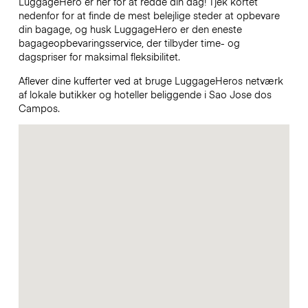
LuggageHero er her for at redde din dag! Tjek kortet
nedenfor for at finde de mest belejlige steder at opbevare
din bagage, og husk LuggageHero er den eneste
bagageopbevaringsservice, der tilbyder time- og
dagspriser for maksimal fleksibilitet.
Aflever dine kufferter ved at bruge LuggageHeros netværk
af lokale butikker og hoteller beliggende i Sao Jose dos
Campos.