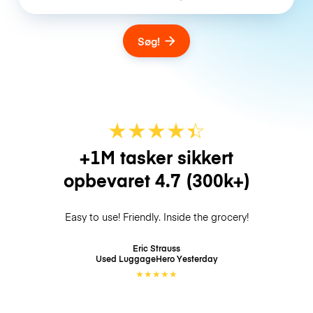
Søg!
★
★
★
★
☆
★
+1M tasker sikkert
opbevaret
4.7
(300k+)
Easy to use! Friendly. Inside the grocery!
Eric Strauss
Used LuggageHero
Yesterday
★
★
★
★
★