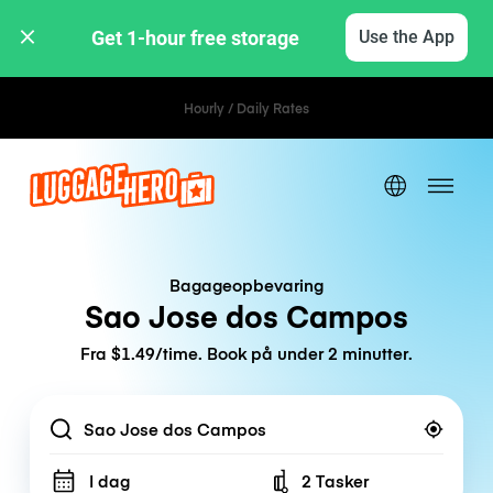
Get 1-hour free storage 
Use the App
Hourly / Daily Rates
Bagageopbevaring
Sao Jose dos Campos
Fra $1.49/time. Book på under 2 minutter.
Location
I dag
2 Tasker
Number of bags