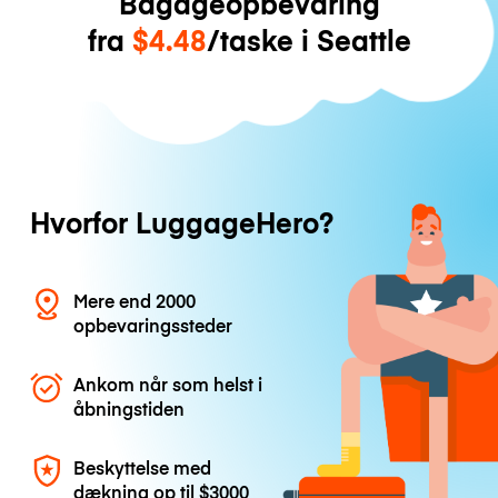
Bagageopbevaring
fra
$4.48
/taske i Seattle
Hvorfor LuggageHero?
Mere end 2000
opbevaringssteder
Ankom når som helst i
åbningstiden
Beskyttelse med
dækning op til
$3000