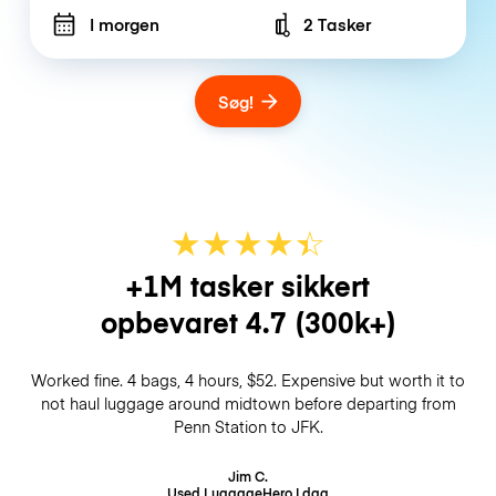
I morgen
2 Tasker
Number of bags
Søg!
★
★
★
★
☆
★
+1M tasker sikkert
opbevaret
4.7
(300k+)
Worked fine. 4 bags, 4 hours, $52. Expensive but worth it to
not haul luggage around midtown before departing from
Penn Station to JFK.
Jim C.
Used LuggageHero
I dag