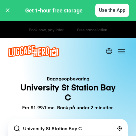
Get 1-hour free storage 
Use the App
Hourly / Daily Rates
Bagageopbevaring
University St Station Bay
C
Fra $1.99/time. Book på under 2 minutter.
Location