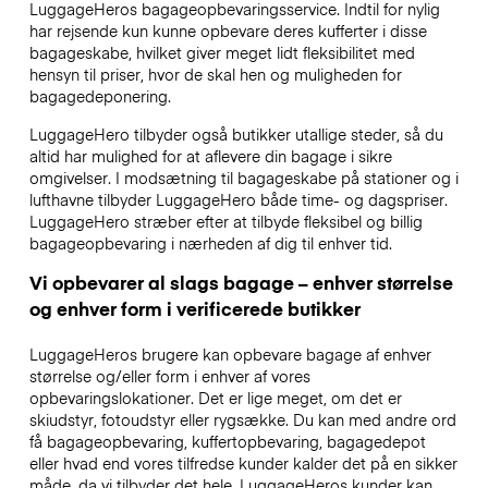
LuggageHeros bagageopbevaringsservice. Indtil for nylig
har rejsende kun kunne opbevare deres kufferter i disse
bagageskabe, hvilket giver meget lidt fleksibilitet med
hensyn til priser, hvor de skal hen og muligheden for
bagagedeponering.
LuggageHero tilbyder også butikker utallige steder, så du
altid har mulighed for at aflevere din bagage i sikre
omgivelser. I modsætning til bagageskabe på stationer og i
lufthavne tilbyder LuggageHero både time- og dagspriser.
LuggageHero stræber efter at tilbyde fleksibel og billig
bagageopbevaring i nærheden af dig til enhver tid.
Vi opbevarer al slags bagage – enhver størrelse
og enhver form i verificerede butikker
LuggageHeros brugere kan opbevare bagage af enhver
størrelse og/eller form i enhver af vores
opbevaringslokationer. Det er lige meget, om det er
skiudstyr, fotoudstyr eller rygsække. Du kan med andre ord
få bagageopbevaring, kuffertopbevaring, bagagedepot
eller hvad end vores tilfredse kunder kalder det på en sikker
måde, da vi tilbyder det hele. LuggageHeros kunder kan