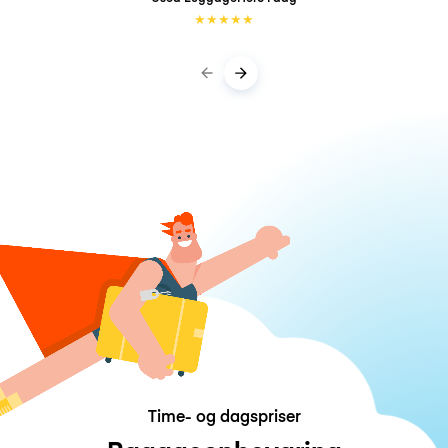
★
★
★
★
★
Time- og dagspriser