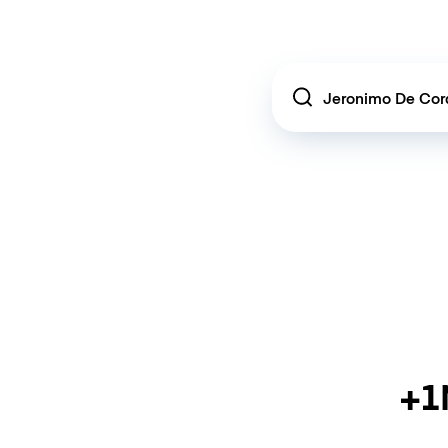
Location
+1