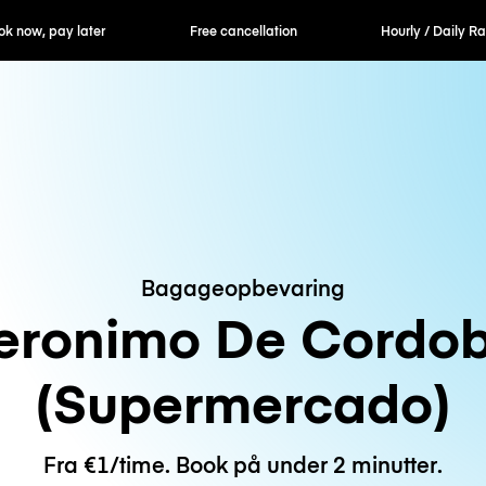
ok now, pay later
Free cancellation
Hourly / Daily R
Bagageopbevaring
eronimo De Cordo
(Supermercado)
Fra €1/time. Book på under 2 minutter.