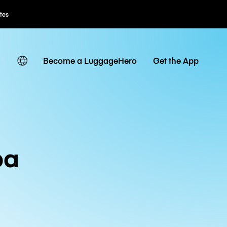
ates
Become a LuggageHero
Get the App
ba