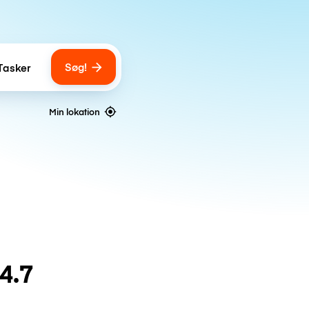
Søg!
Tasker
ber of bags
Min lokation
4.7