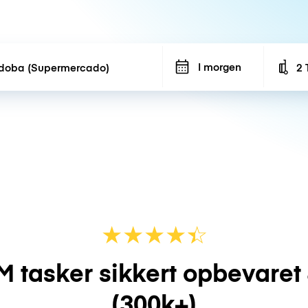
I morgen
2 
Num
★
★
★
★
☆
★
M tasker sikkert opbevaret
(300k+)