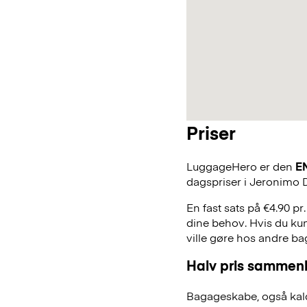
Priser
LuggageHero er den
E
dagspriser i Jeronimo
En fast sats på €4.90 pr
dine behov. Hvis du kun
ville gøre hos andre b
Halv pris sammenl
Bagageskabe, også kald