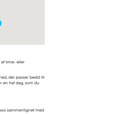
f time- eller
hed, der passer bedst til
or en hel dag, som du
basis sammenlignet med