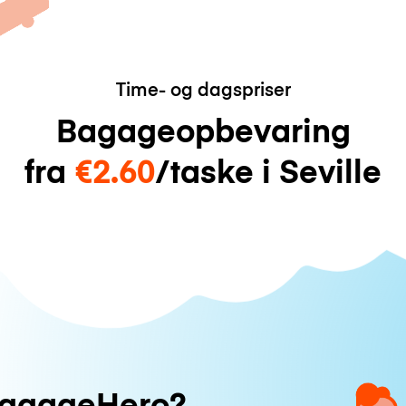
Time- og dagspriser
Bagageopbevaring
fra
€2.60
/taske i Seville
uggageHero?