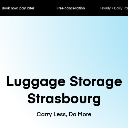
ok now, pay later
Free cancellation
Hourly / Daily R
Luggage Storage
Strasbourg
Carry Less, Do More