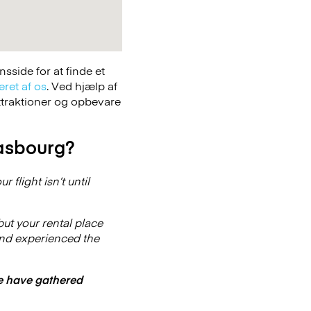
side for at finde et
eret af os
. Ved hjælp af
attraktioner og opbevare
rasbourg?
flight isn’t until
but your rental place
 and experienced the
we have gathered