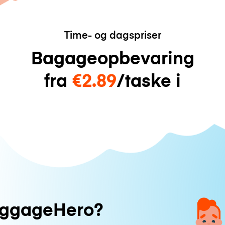
Time- og dagspriser
Bagageopbevaring
fra
€2.89
/taske i
uggageHero?