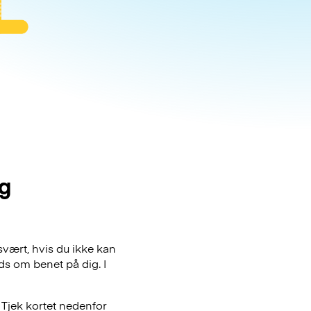
g
svært, hvis du ikke kan
ds om benet på dig. I
 Tjek kortet nedenfor