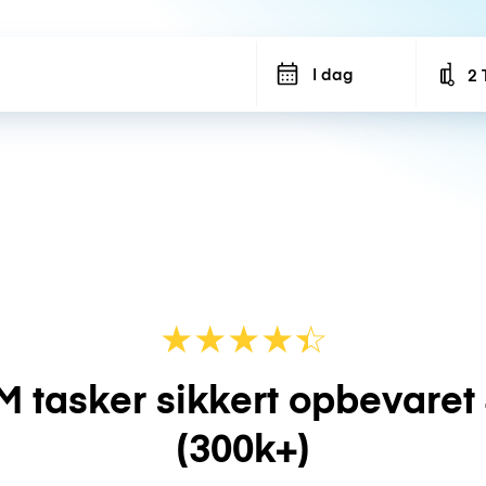
I dag
2 
Num
★
★
★
★
☆
★
M tasker sikkert opbevaret
(300k+)