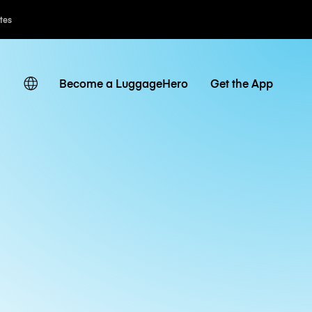
ates
Become a LuggageHero
Get the App