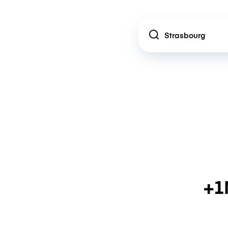
Location
+1