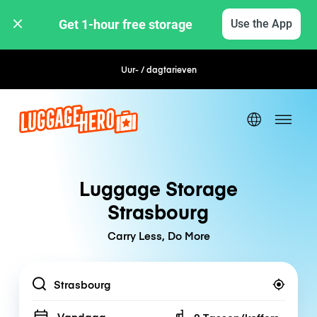
Get 1-hour free storage 
Use the App
Uur- / dagtarieven
Flexibel boeken
Luggage Storage
Strasbourg
Carry Less, Do More
Location
Vandaag