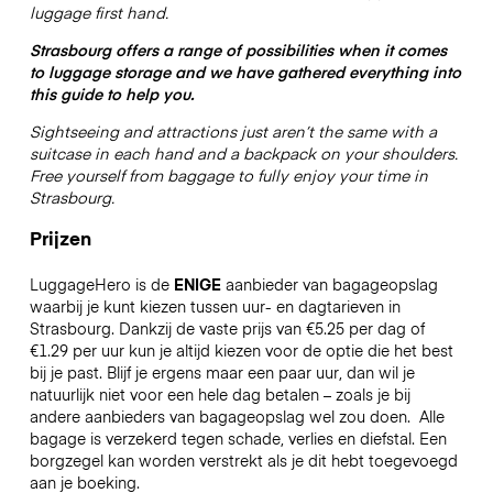
luggage first hand.
Strasbourg offers a range of possibilities when it comes
to luggage storage and we have gathered everything into
this guide to help you.
Sightseeing and attractions just aren’t the same with a
suitcase in each hand and a backpack on your shoulders.
Free yourself from baggage to fully enjoy your time in
Strasbourg.
Prijzen
LuggageHero is de
ENIGE
aanbieder van bagageopslag
waarbij je kunt kiezen tussen uur- en dagtarieven in
Strasbourg. Dankzij de vaste prijs van €5.25 per dag of
€1.29 per uur kun je altijd kiezen voor de optie die het best
bij je past. Blijf je ergens maar een paar uur, dan wil je
natuurlijk niet voor een hele dag betalen – zoals je bij
andere aanbieders van bagageopslag wel zou doen.
Alle
bagage is verzekerd tegen schade, verlies en diefstal. Een
borgzegel kan worden verstrekt als je dit hebt toegevoegd
aan je boeking.