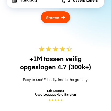
2 Tassen/koffers
Number of bags
Starten
★
★
★
★
☆
★
+1M tassen veilig
opgeslagen
4.7
(300k+)
Easy to use! Friendly. Inside the grocery!
Eric Strauss
Used LuggageHero
Gisteren
★
★
★
★
★