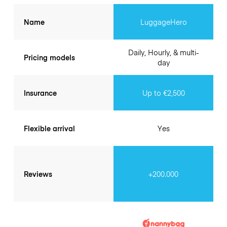
Name
LuggageHero
Daily, Hourly, & multi-
Pricing models
day
Insurance
Up to €2,500
Flexible arrival
Yes
Reviews
+200.000