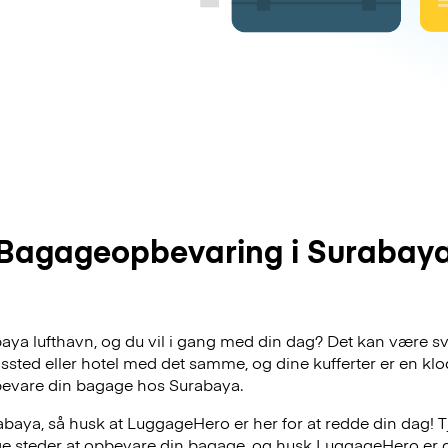
Bagageopbevaring i Surabay
abaya lufthavn, og du vil i gang med din dag? Det kan være sv
dssted eller hotel med det samme, og dine kufferter er en klo
bevare din bagage hos Surabaya.
baya, så husk at LuggageHero er her for at redde din dag! T
lige steder at opbevare din bagage, og husk LuggageHero er 