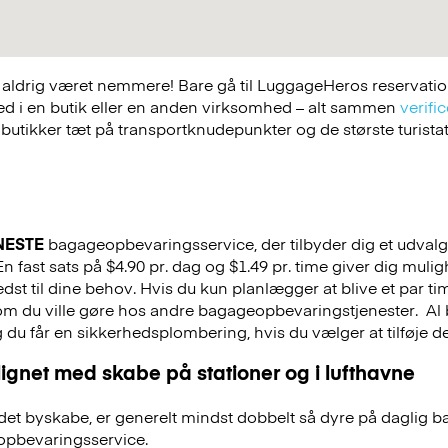
ldrig været nemmere! Bare gå til LuggageHeros reservations
ed i en butik eller en anden virksomhed – alt sammen
verific
 butikker tæt på transportknudepunkter og de største turist
NESTE
bagageopbevaringsservice, der tilbyder dig et udvalg a
n fast sats på $4.90 pr. dag og $1.49 pr. time giver dig muli
st til dine behov. Hvis du kun planlægger at blive et par tim
 som du ville gøre hos andre bagageopbevaringstjenester.
Al 
g du får en sikkerhedsplombering, hvis du vælger at tilføje det
ignet med skabe på stationer og i lufthavne
et byskabe, er generelt mindst dobbelt så dyre på daglig 
pbevaringsservice.