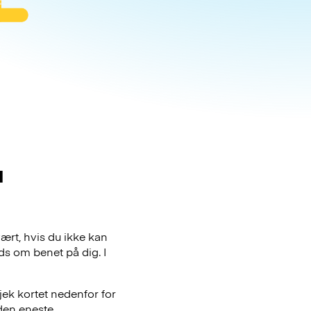
a
ært, hvis du ikke kan
ds om benet på dig. I
jek kortet nedenfor for
den eneste