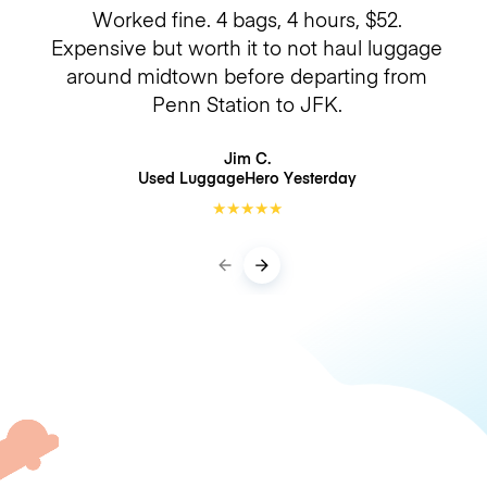
Worked fine. 4 bags, 4 hours, $52.
Expensive but worth it to not haul luggage
around midtown before departing from
Penn Station to JFK.
Jim C.
Used LuggageHero
Yesterday
★
★
★
★
★