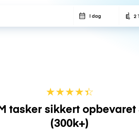
I dag
2 
Num
★
★
★
★
☆
★
M tasker sikkert opbevaret
(300k+)