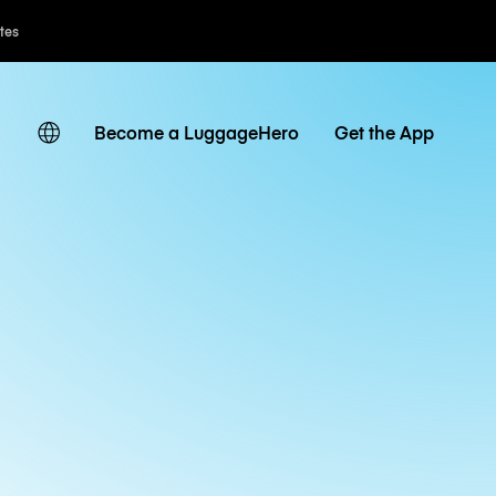
ates
Become a LuggageHero
Get the App