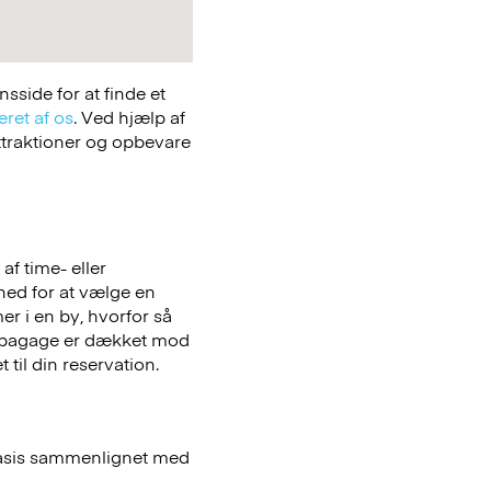
side for at finde et
eret af os
. Ved hjælp af
attraktioner og opbevare
f time- eller
ghed for at vælge en
er i en by, hvorfor så
bagage er dækket mod
 til din reservation.
basis sammenlignet med