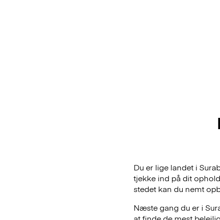
Du er lige landet i Sur
tjekke ind på dit ophol
stedet kan du nemt op
Næste gang du er i Sura
at finde de mest belej