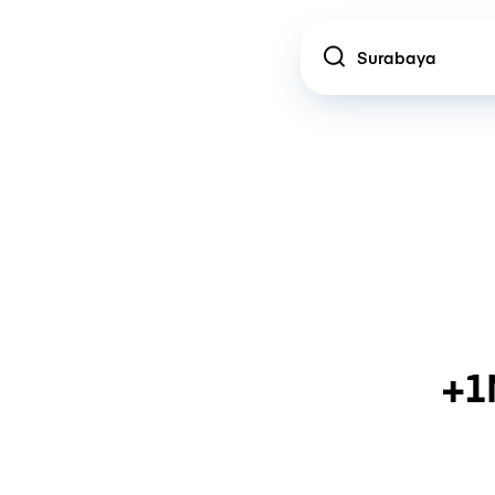
Location
+1