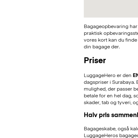
Bagageopbevaring har a
praktisk opbevaringsst
vores kort kan du finde
din bagage der.
Priser
LuggageHero er den
E
dagspriser i Surabaya. E
mulighed, der passer bed
betale for en hel dag,
skader, tab og tyveri, o
Halv pris sammenl
Bagageskabe, også kald
LuggageHeros bagageo