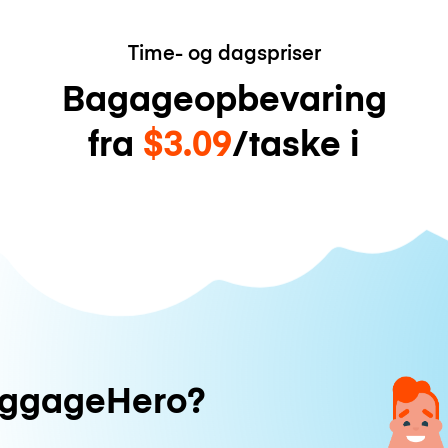
Time- og dagspriser
Bagageopbevaring
fra
$3.09
/taske i
uggageHero?