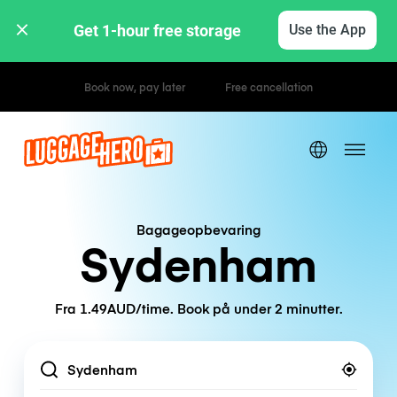
Get 1-hour free storage 
Use the App
Hourly / Daily Rates
Bagageopbevaring
Sydenham
Fra 1.49AUD/time. Book på under 2 minutter.
Location