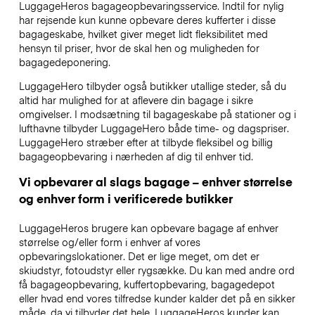
LuggageHeros bagageopbevaringsservice. Indtil for nylig
har rejsende kun kunne opbevare deres kufferter i disse
bagageskabe, hvilket giver meget lidt fleksibilitet med
hensyn til priser, hvor de skal hen og muligheden for
bagagedeponering.
LuggageHero tilbyder også butikker utallige steder, så du
altid har mulighed for at aflevere din bagage i sikre
omgivelser. I modsætning til bagageskabe på stationer og i
lufthavne tilbyder LuggageHero både time- og dagspriser.
LuggageHero stræber efter at tilbyde fleksibel og billig
bagageopbevaring i nærheden af dig til enhver tid.
Vi opbevarer al slags bagage – enhver størrelse
og enhver form i verificerede butikker
LuggageHeros brugere kan opbevare bagage af enhver
størrelse og/eller form i enhver af vores
opbevaringslokationer. Det er lige meget, om det er
skiudstyr, fotoudstyr eller rygsække. Du kan med andre ord
få bagageopbevaring, kuffertopbevaring, bagagedepot
eller hvad end vores tilfredse kunder kalder det på en sikker
måde, da vi tilbyder det hele. LuggageHeros kunder kan