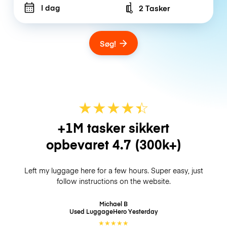
I dag
2 Tasker
Number of bags
Søg!
★
★
★
★
☆
★
+1M tasker sikkert
opbevaret
4.7
(300k+)
Left my luggage here for a few hours. Super easy, just
follow instructions on the website.
Michael B
Used LuggageHero
Yesterday
★
★
★
★
★