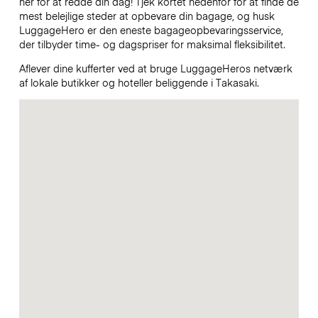
her for at redde din dag! Tjek kortet nedenfor for at finde de
mest belejlige steder at opbevare din bagage, og husk
LuggageHero er den eneste bagageopbevaringsservice,
der tilbyder time- og dagspriser for maksimal fleksibilitet.
Aflever dine kufferter ved at bruge LuggageHeros netværk
af lokale butikker og hoteller beliggende i Takasaki.