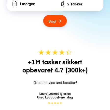
I morgen
2 Tasker
Number of bags
Søg!
★
★
★
★
☆
★
+1M tasker sikkert
opbevaret
4.7
(300k+)
Great service and location!
Laura Lesmes Iglesias
Used LuggageHero
I dag
★
★
★
★
★