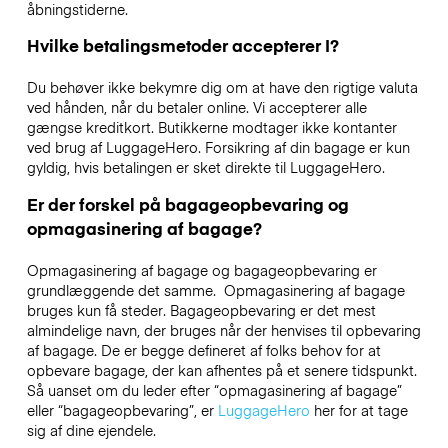
åbningstiderne.
Hvilke betalingsmetoder accepterer I?
Du behøver ikke bekymre dig om at have den rigtige valuta
ved hånden, når du betaler online. Vi accepterer alle
gængse kreditkort. Butikkerne modtager ikke kontanter
ved brug af LuggageHero. Forsikring af din bagage er kun
gyldig, hvis betalingen er sket direkte til LuggageHero.
Er der forskel på bagageopbevaring og
opmagasinering af bagage?
Opmagasinering af bagage og bagageopbevaring er
grundlæggende det samme. Opmagasinering af bagage
bruges kun få steder. Bagageopbevaring er det mest
almindelige navn, der bruges når der henvises til opbevaring
af bagage. De er begge defineret af folks behov for at
opbevare bagage, der kan afhentes på et senere tidspunkt.
Så uanset om du leder efter “opmagasinering af bagage”
eller “bagageopbevaring”, er
LuggageHero
her for at tage
sig af dine ejendele.