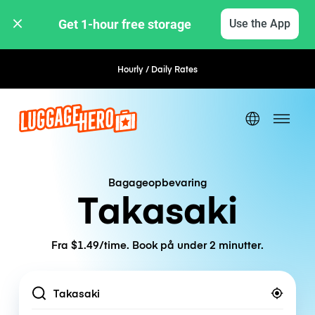
Get 1-hour free storage 
Use the App
Hourly / Daily Rates
Flexible Booking
Bagageopbevaring
Takasaki
Fra $1.49/time. Book på under 2 minutter.
Location