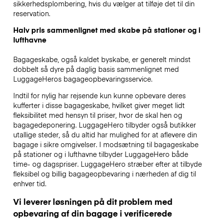
sikkerhedsplombering, hvis du vælger at tilføje det til din
reservation.
Halv pris sammenlignet med skabe på stationer og i
lufthavne
Bagageskabe, også kaldet byskabe, er generelt mindst
dobbelt så dyre på daglig basis sammenlignet med
LuggageHeros bagageopbevaringsservice.
Indtil for nylig har rejsende kun kunne opbevare deres
kufferter i disse bagageskabe, hvilket giver meget lidt
fleksibilitet med hensyn til priser, hvor de skal hen og
bagagedeponering. LuggageHero tilbyder også butikker
utallige steder, så du altid har mulighed for at aflevere din
bagage i sikre omgivelser. I modsætning til bagageskabe
på stationer og i lufthavne tilbyder LuggageHero både
time- og dagspriser. LuggageHero stræber efter at tilbyde
fleksibel og billig bagageopbevaring i nærheden af dig til
enhver tid.
Vi leverer løsningen på dit problem med
opbevaring af din bagage i verificerede