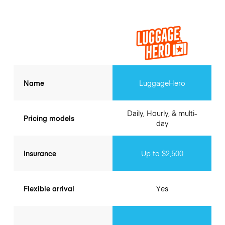
Name
LuggageHero
Daily, Hourly, & multi-
Pricing models
day
Insurance
Up to $2,500
Flexible arrival
Yes