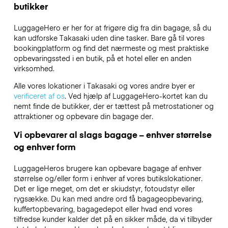
butikker
LuggageHero er her for at frigøre dig fra din bagage, så du
kan udforske Takasaki uden dine tasker. Bare gå til vores
bookingplatform og find det nærmeste og mest praktiske
opbevaringssted i en butik, på et hotel eller en anden
virksomhed.
Alle vores lokationer i Takasaki og vores andre byer er
verificeret af os
. Ved hjælp af LuggageHero-kortet kan du
nemt finde de butikker, der er tættest på metrostationer og
attraktioner og opbevare din bagage der.
Vi opbevarer al slags bagage – enhver størrelse
og enhver form
LuggageHeros brugere kan opbevare bagage af enhver
størrelse og/eller form i enhver af vores butikslokationer.
Det er lige meget, om det er skiudstyr, fotoudstyr eller
rygsække. Du kan med andre ord få bagageopbevaring,
kuffertopbevaring, bagagedepot eller hvad end vores
tilfredse kunder kalder det på en sikker måde, da vi tilbyder