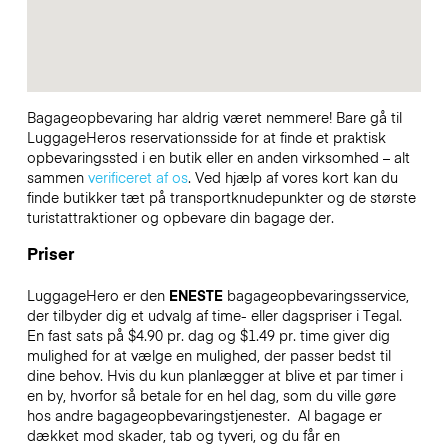
Bagageopbevaring har aldrig været nemmere! Bare gå til
LuggageHeros reservationsside for at finde et praktisk
opbevaringssted i en butik eller en anden virksomhed – alt
sammen
verificeret af os
. Ved hjælp af vores kort kan du
finde butikker tæt på transportknudepunkter og de største
turistattraktioner og opbevare din bagage der.
Priser
LuggageHero er den
ENESTE
bagageopbevaringsservice,
der tilbyder dig et udvalg af time- eller dagspriser i Tegal.
En fast sats på $4.90 pr. dag og $1.49 pr. time giver dig
mulighed for at vælge en mulighed, der passer bedst til
dine behov. Hvis du kun planlægger at blive et par timer i
en by, hvorfor så betale for en hel dag, som du ville gøre
hos andre bagageopbevaringstjenester.
Al bagage er
dækket mod skader, tab og tyveri, og du får en