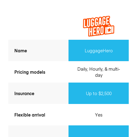
Name
LuggageHero
Daily, Hourly, & multi-
Pricing models
day
Insurance
Up to $2,500
Flexible arrival
Yes