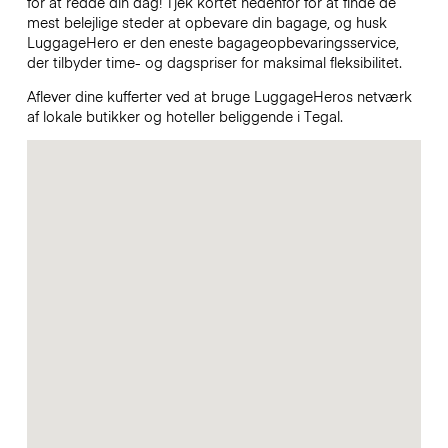
for at redde din dag! Tjek kortet nedenfor for at finde de
mest belejlige steder at opbevare din bagage, og husk
LuggageHero er den eneste bagageopbevaringsservice,
der tilbyder time- og dagspriser for maksimal fleksibilitet.
Aflever dine kufferter ved at bruge LuggageHeros netværk
af lokale butikker og hoteller beliggende i Tegal.