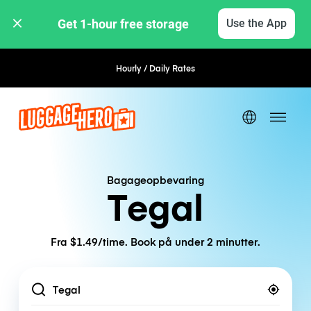
Get 1-hour free storage 
Use the App
Hourly / Daily Rates
Flexible Booking
Bagageopbevaring
Tegal
Fra $1.49/time. Book på under 2 minutter.
Location