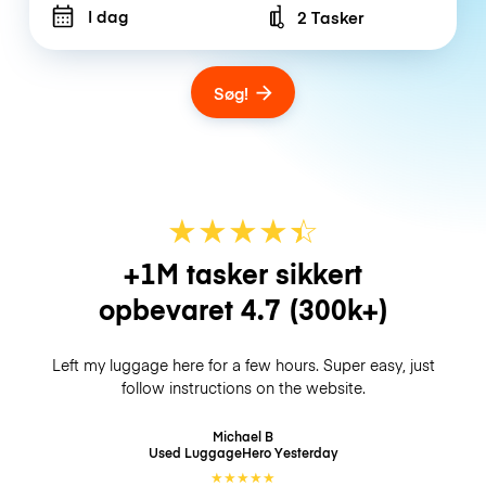
I dag
2 Tasker
Number of bags
Søg!
★
★
★
★
☆
★
+1M tasker sikkert
opbevaret
4.7
(300k+)
Left my luggage here for a few hours. Super easy, just
follow instructions on the website.
Michael B
Used LuggageHero
Yesterday
★
★
★
★
★