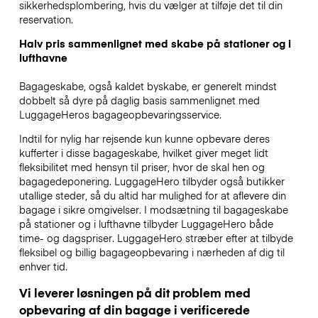
sikkerhedsplombering, hvis du vælger at tilføje det til din
reservation.
Halv pris sammenlignet med skabe på stationer og i
lufthavne
Bagageskabe, også kaldet byskabe, er generelt mindst
dobbelt så dyre på daglig basis sammenlignet med
LuggageHeros bagageopbevaringsservice.
Indtil for nylig har rejsende kun kunne opbevare deres
kufferter i disse bagageskabe, hvilket giver meget lidt
fleksibilitet med hensyn til priser, hvor de skal hen og
bagagedeponering. LuggageHero tilbyder også butikker
utallige steder, så du altid har mulighed for at aflevere din
bagage i sikre omgivelser. I modsætning til bagageskabe
på stationer og i lufthavne tilbyder LuggageHero både
time- og dagspriser. LuggageHero stræber efter at tilbyde
fleksibel og billig bagageopbevaring i nærheden af dig til
enhver tid.
Vi leverer løsningen på dit problem med
opbevaring af din bagage i verificerede