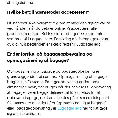
åbningstiderne.
Hvilke betalingsmetoder accepterer I?
Du behøver ikke bekymre dig om at have den rigtige valuta
ved hånden, når du betaler online. Vi accepterer alle
gængse kreditkort. Butikkerne modtager ikke kontanter
ved brug af LuggageHero. Forsikring af din bagage er kun
gyldig, hvis betalingen er sket direkte til LuggageHero.
Er der forskel på bagageopbevaring og
opmagasinering af bagage?
Opmagasinering af bagage og bagageopbevaring er
grundlæggende det samme. Opmagasinering af bagage
bruges kun få steder. Bagageopbevaring er det mest
almindelige navn, der bruges når der henvises til opbevaring
af bagage. De er begge defineret af folks behov for at
opbevare bagage, der kan afhentes på et senere tidspunkt.
Så uanset om du leder efter “opmagasinering af bagage”
eller “bagageopbevaring”, er
LuggageHero
her for at tage
sig af dine ejendele.