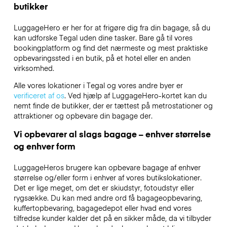
butikker
LuggageHero er her for at frigøre dig fra din bagage, så du
kan udforske Tegal uden dine tasker. Bare gå til vores
bookingplatform og find det nærmeste og mest praktiske
opbevaringssted i en butik, på et hotel eller en anden
virksomhed.
Alle vores lokationer i Tegal og vores andre byer er
verificeret af os
. Ved hjælp af LuggageHero-kortet kan du
nemt finde de butikker, der er tættest på metrostationer og
attraktioner og opbevare din bagage der.
Vi opbevarer al slags bagage – enhver størrelse
og enhver form
LuggageHeros brugere kan opbevare bagage af enhver
størrelse og/eller form i enhver af vores butikslokationer.
Det er lige meget, om det er skiudstyr, fotoudstyr eller
rygsække. Du kan med andre ord få bagageopbevaring,
kuffertopbevaring, bagagedepot eller hvad end vores
tilfredse kunder kalder det på en sikker måde, da vi tilbyder