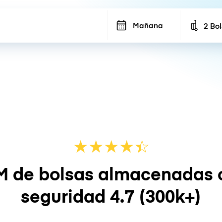
Mañana
2 Bo
Number
★
★
★
★
☆
★
M de bolsas almacenadas 
seguridad
4.7
(300k+)