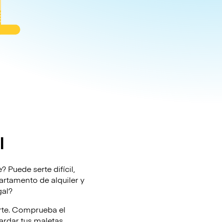
l
 Puede serte difícil,
partamento de alquiler y
gal?
rte. Comprueba el
rdar tus maletas.