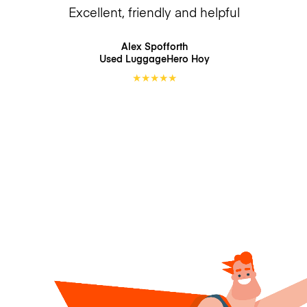
Excellent, friendly and helpful
Alex Spofforth
Used LuggageHero
Hoy
★
★
★
★
★