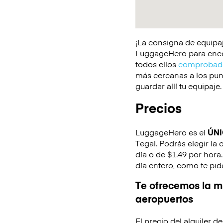
¡La consigna de equipaj
LuggageHero para encont
todos ellos
comprobado
más cercanas a los punt
guardar allí tu equipaje.
Precios
LuggageHero es el
ÚN
Tegal. Podrás elegir la
día o de $1.49 por hora
día entero, como te pid
Te ofrecemos la mi
aeropuertos
El precio del alquiler 