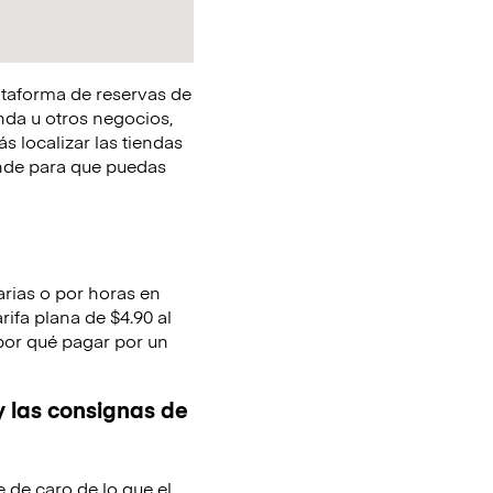
lataforma de reservas de
nda u otros negocios,
s localizar las tiendas
onde para que puedas
arias o por horas en
ifa plana de $4.90 al
 por qué pagar por un
y las consignas de
e de caro de lo que el