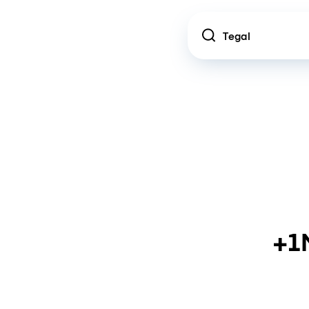
Location
+1