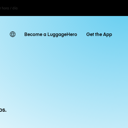
r hora / día
Become a LuggageHero
Get the App
os.