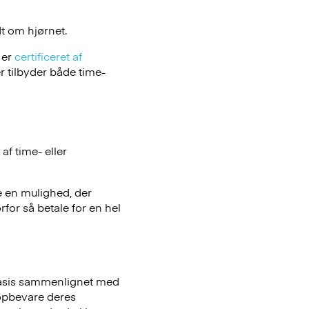
t om hjørnet.
 er
certificeret af
 tilbyder både time-
f time- eller
e en mulighed, der
rfor så betale for en hel
basis sammenlignet med
opbevare deres