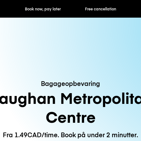
ok now, pay later
Free cancellation
Hourly / Daily R
Bagageopbevaring
aughan Metropolit
Centre
Fra 1.49CAD/time. Book på under 2 minutter.