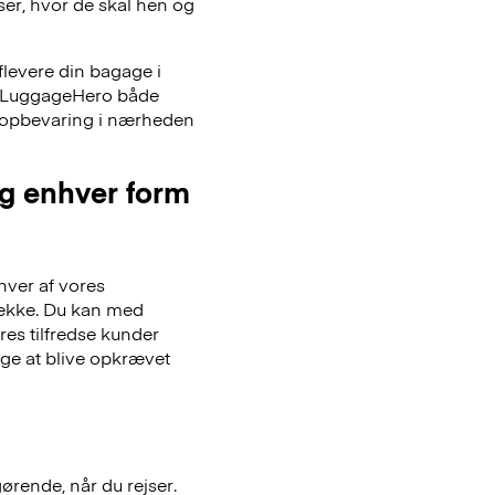
iser, hvor de skal hen og
flevere din bagage i
er LuggageHero både
ageopbevaring i nærheden
og enhver form
hver af vores
gsække. Du kan med
es tilfredse kunder
lge at blive opkrævet
gørende, når du rejser.