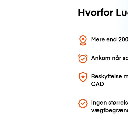
Hvorfor L
Mere end 200
Ankom når so
Beskyttelse 
CAD
Ingen størrels
vægtbegræns