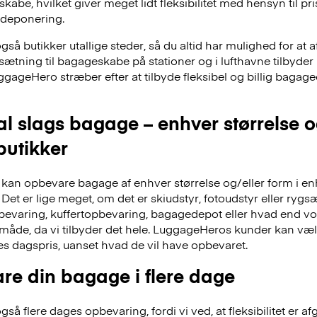
skabe, hvilket giver meget lidt fleksibilitet med hensyn til pr
deponering.
å butikker utallige steder, så du altid har mulighed for at a
dsætning til bagageskabe på stationer og i lufthavne tilbyd
ggageHero stræber efter at tilbyde fleksibel og billig bag
al slags bagage – enhver størrelse 
 butikker
an opbevare bagage af enhver størrelse og/eller form i en
Det er lige meget, om det er skiudstyr, fotoudstyr eller ry
evaring, kuffertopbevaring, bagagedepot eller hvad end vor
 måde, da vi tilbyder det hele. LuggageHeros kunder kan væ
res dagspris, uanset hvad de vil have opbevaret.
re din bagage i flere dage
å flere dages opbevaring, fordi vi ved, at fleksibilitet er af