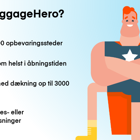
uggageHero?
0 opbevaringssteder
m helst i åbningstiden
med dækning op til
3000
es- eller
ninger