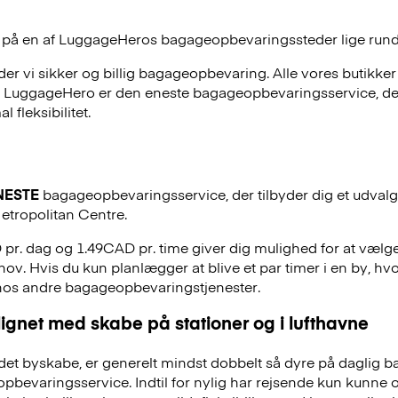
 på en af
LuggageHeros
bagageopbevaringssteder lige rund
r vi sikker og billig bagageopbevaring. Alle vores butikker
, LuggageHero er den eneste bagageopbevaringsservice, der
 fleksibilitet.
NESTE
bagageopbevaringsservice, der tilbyder dig et udvalg a
etropolitan Centre.
 pr. dag og 1.49CAD pr. time giver dig mulighed for at vælg
hov. Hvis du kun planlægger at blive et par timer i en by, hvo
 hos andre bagageopbevaringstjenester.
ignet med skabe på stationer og i lufthavne
et byskabe, er generelt mindst dobbelt så dyre på daglig 
evaringsservice. Indtil for nylig har rejsende kun kunne 