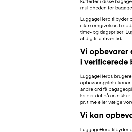
kufferter i disse bagage
muligheden for bagage
LuggageHero tilbyder ogs
sikre omgivelser. I mo
time- og dagspriser. Lu
af dig til enhver tid.
Vi opbevarer 
i verificerede
LuggageHeros brugere k
opbevaringslokationer. 
andre ord få bagageopb
kalder det på en sikker
pr. time eller vælge vo
Vi kan opbeva
LuggageHero tilbyder ogs