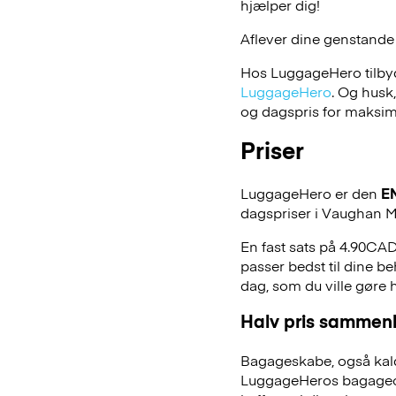
hjælper dig!
Aflever dine genstande
Hos LuggageHero tilbyde
LuggageHero
. Og husk
og dagspris for maksimal
Priser
LuggageHero er den
E
dagspriser i Vaughan M
En fast sats på 4.90CAD
passer bedst til dine be
dag, som du ville gøre
Halv pris sammenl
Bagageskabe, også kald
LuggageHeros bagageopb