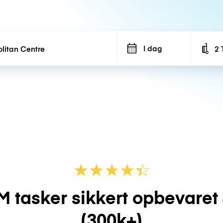
I dag
2 
Num
★
★
★
★
☆
★
M tasker sikkert opbevaret
(300k+)