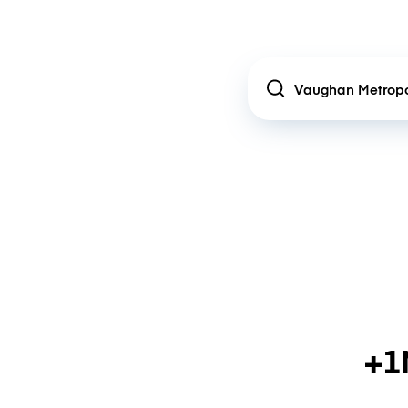
Location
+1