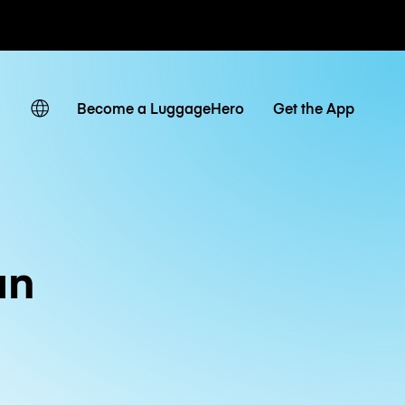
ates
Become a LuggageHero
Get the App
an