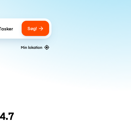
Søg!
Tasker
ber of bags
Min lokation
4.7