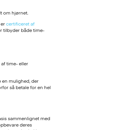
t om hjørnet.
 er
certificeret af
 tilbyder både time-
f time- eller
e en mulighed, der
rfor så betale for en hel
basis sammenlignet med
opbevare deres