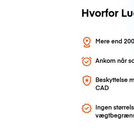
Hvorfor L
Mere end 200
Ankom når so
Beskyttelse 
CAD
Ingen størrels
vægtbegræns