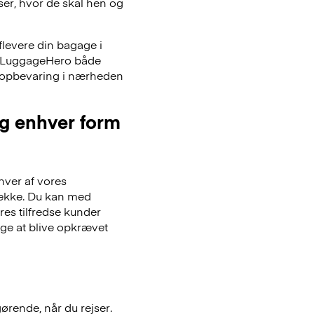
iser, hvor de skal hen og
flevere din bagage i
er LuggageHero både
ageopbevaring i nærheden
og enhver form
hver af vores
gsække. Du kan med
es tilfredse kunder
lge at blive opkrævet
gørende, når du rejser.