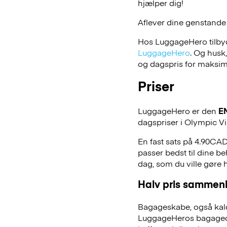
hjælper dig!
Aflever dine genstande
Hos LuggageHero tilbyde
LuggageHero
. Og husk
og dagspris for maksimal
Priser
LuggageHero er den
E
dagspriser i Olympic V
En fast sats på 4.90CAD
passer bedst til dine be
dag, som du ville gøre
Halv pris sammenl
Bagageskabe, også kald
LuggageHeros bagageopb