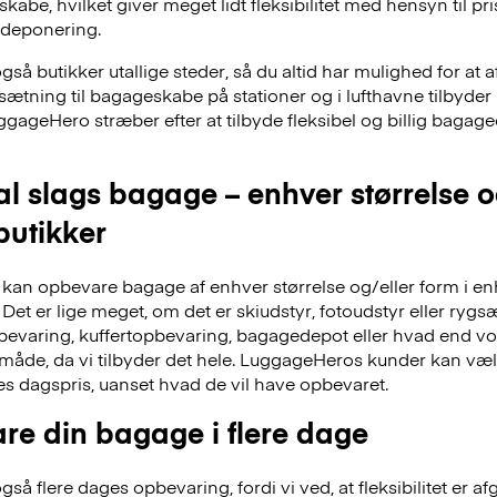
skabe, hvilket giver meget lidt fleksibilitet med hensyn til pr
deponering.
å butikker utallige steder, så du altid har mulighed for at a
dsætning til bagageskabe på stationer og i lufthavne tilbyd
ggageHero stræber efter at tilbyde fleksibel og billig bag
al slags bagage – enhver størrelse 
 butikker
an opbevare bagage af enhver størrelse og/eller form i en
Det er lige meget, om det er skiudstyr, fotoudstyr eller ry
evaring, kuffertopbevaring, bagagedepot eller hvad end vor
 måde, da vi tilbyder det hele. LuggageHeros kunder kan væ
res dagspris, uanset hvad de vil have opbevaret.
re din bagage i flere dage
å flere dages opbevaring, fordi vi ved, at fleksibilitet er af