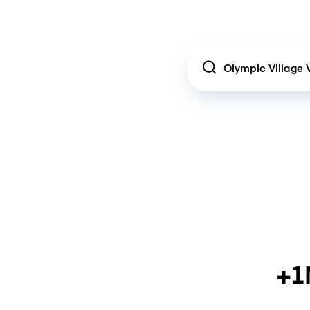
Location
+1