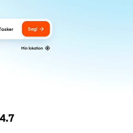
Søg!
Tasker
ber of bags
Min lokation
4.7