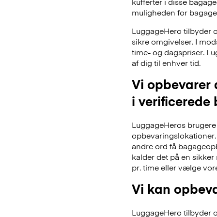
kufferter i disse bagage
muligheden for bagage
LuggageHero tilbyder ogs
sikre omgivelser. I mo
time- og dagspriser. Lu
af dig til enhver tid.
Vi opbevarer 
i verificerede
LuggageHeros brugere k
opbevaringslokationer. 
andre ord få bagageopb
kalder det på en sikker
pr. time eller vælge vo
Vi kan opbeva
LuggageHero tilbyder ogs