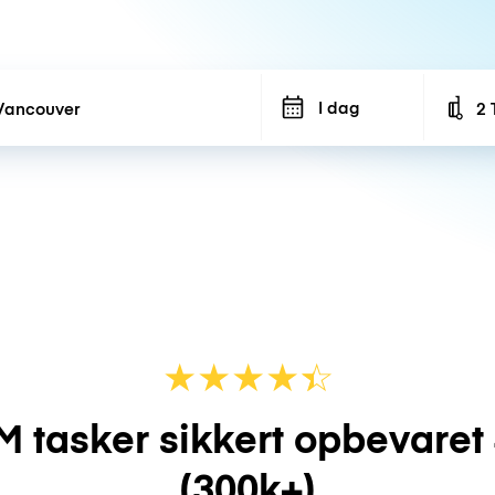
I dag
2 
Num
★
★
★
★
☆
★
M tasker sikkert opbevaret
(300k+)