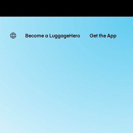
ates
Become a LuggageHero
Get the App