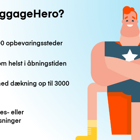
uggageHero?
0 opbevaringssteder
m helst i åbningstiden
med dækning op til
3000
es- eller
ninger