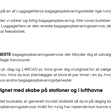
 på en af
LuggageHeros
bagageopbevaringssteder lige rund
r vi sikker og billig bagageopbevaring. Alle vores butikker
, LuggageHero er den eneste bagageopbevaringsservice, der
 fleksibilitet.
NESTE
bagageopbevaringsservice, der tilbyder dig et udvalg a
illage Vancouver.
 pr. dag og 1.49CAD pr. time giver dig mulighed for at vælg
hov. Hvis du kun planlægger at blive et par timer i en by, hvo
 hos andre bagageopbevaringstjenester.
ignet med skabe på stationer og i lufthavne
et byskabe, er generelt mindst dobbelt så dyre på daglig 
evaringsservice. Indtil for nylig har rejsende kun kunne 