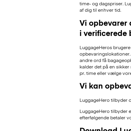
time- og dagspriser. Lu
af dig til enhver tid.
Vi opbevarer 
i verificerede
LuggageHeros brugere k
opbevaringslokationer. 
andre ord få bagageopb
kalder det på en sikker
pr. time eller vælge vo
Vi kan opbeva
LuggageHero tilbyder ogs
LuggageHero tilbyder e
efterfølgende betaler vo
Download Lug