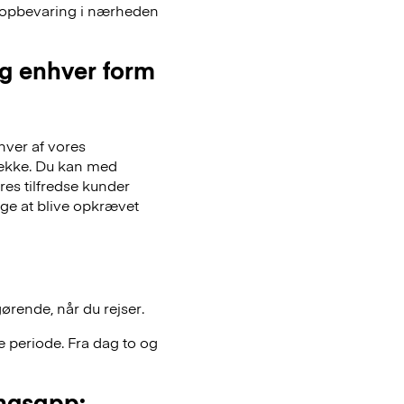
ageopbevaring i nærheden
og enhver form
hver af vores
gsække. Du kan med
es tilfredse kunder
lge at blive opkrævet
gørende, når du rejser.
 periode. Fra dag to og
ngsapp: