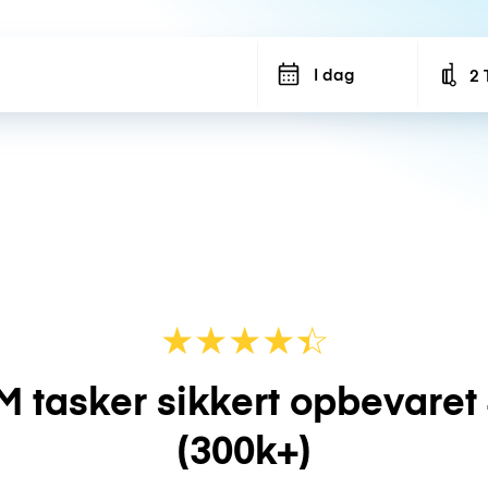
I dag
2 
Num
★
★
★
★
☆
★
M tasker sikkert opbevaret
(300k+)