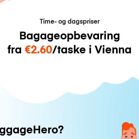
Time- og dagspriser
Bagageopbevaring
fra
€2.60
/taske i Vienna
uggageHero?