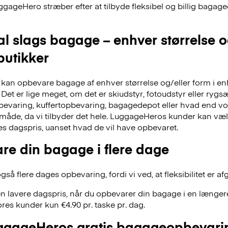
ggageHero stræber efter at tilbyde fleksibel og billig bag
al slags bagage – enhver størrelse 
 butikker
an opbevare bagage af enhver størrelse og/eller form i en
Det er lige meget, om det er skiudstyr, fotoudstyr eller ry
evaring, kuffertopbevaring, bagagedepot eller hvad end vor
 måde, da vi tilbyder det hele. LuggageHeros kunder kan væ
res dagspris, uanset hvad de vil have opbevaret.
re din bagage i flere dage
å flere dages opbevaring, fordi vi ved, at fleksibilitet er af
n lavere dagspris, når du opbevarer din bagage i en længere
res kunder kun €4.90 pr. taske pr. dag.
gageHeros gratis bagageopbevari