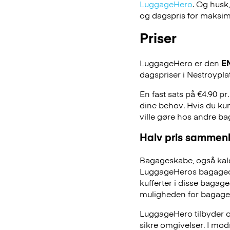
LuggageHero
. Og husk
og dagspris for maksimal
Priser
LuggageHero er den
E
dagspriser i Nestroyplat
En fast sats på €4.90 pr
dine behov. Hvis du kun
ville gøre hos andre b
Halv pris sammenl
Bagageskabe, også kald
LuggageHeros bagageopb
kufferter i disse bagage
muligheden for bagage
LuggageHero tilbyder ogs
sikre omgivelser. I mo