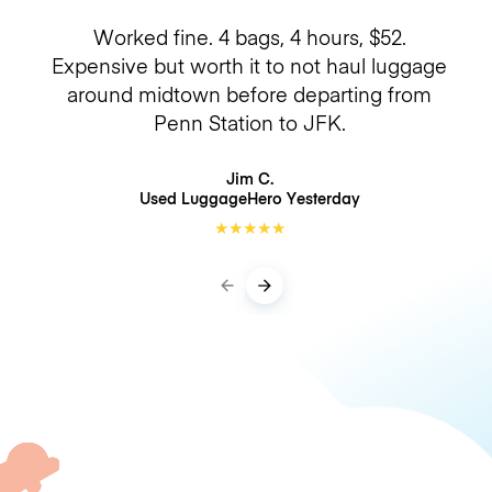
Worked fine. 4 bags, 4 hours, $52.
Expensive but worth it to not haul luggage
around midtown before departing from
Penn Station to JFK.
Jim C.
Used LuggageHero
Yesterday
★
★
★
★
★