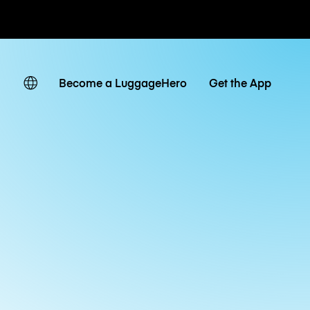
ates
Become a LuggageHero
Get the App