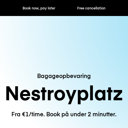
ok now, pay later
Free cancellation
Hourly / Daily R
Bagageopbevaring
Nestroyplatz
Fra €1/time. Book på under 2 minutter.