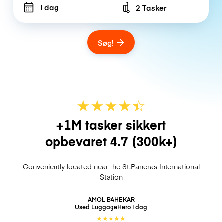
I dag
2 Tasker
Number of bags
Søg!
★
★
★
★
☆
★
+1M tasker sikkert
opbevaret
4.7
(300k+)
Conveniently located near the St.Pancras International
Station
AMOL BAHEKAR
Used LuggageHero
I dag
★
★
★
★
★