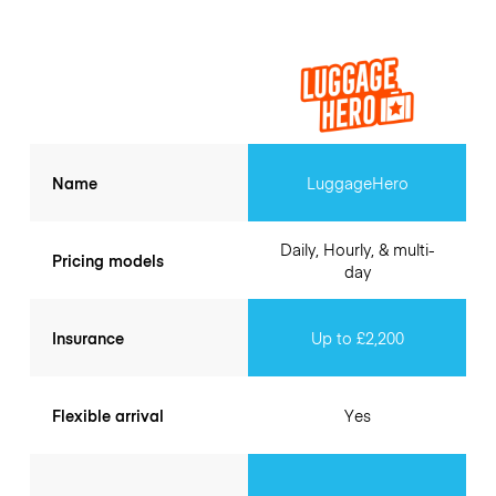
Name
LuggageHero
Daily, Hourly, & multi-
Pricing models
day
Insurance
Up to £2,200
Flexible arrival
Yes