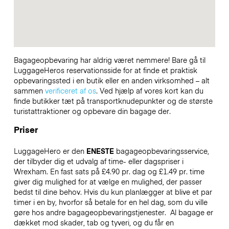
Bagageopbevaring har aldrig været nemmere! Bare gå til
LuggageHeros reservationsside for at finde et praktisk
opbevaringssted i en butik eller en anden virksomhed – alt
sammen
verificeret af os
. Ved hjælp af vores kort kan du
finde butikker tæt på transportknudepunkter og de største
turistattraktioner og opbevare din bagage der.
Priser
LuggageHero er den
ENESTE
bagageopbevaringsservice,
der tilbyder dig et udvalg af time- eller dagspriser i
Wrexham. En fast sats på £4.90 pr. dag og £1.49 pr. time
giver dig mulighed for at vælge en mulighed, der passer
bedst til dine behov. Hvis du kun planlægger at blive et par
timer i en by, hvorfor så betale for en hel dag, som du ville
gøre hos andre bagageopbevaringstjenester.
Al bagage er
dækket mod skader, tab og tyveri, og du får en