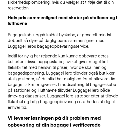
sikkerhedsplombering, hvis du vælger at tilføje det til din
reservation.
Halv pris sammenlignet med skabe på stationer og i
lufthavne
Bagageskabe, også kaldet byskabe, er generelt mindst
dobbelt så dyre på daglig basis sammenlignet med
LuggageHeros bagageopbevaringsservice.
Indtil for nylig har rejsende kun kunne opbevare deres
kufferter i disse bagageskabe, hvilket giver meget lidt
fleksibilitet med hensyn til priser, hvor de skal hen og
bagagedeponering. LuggageHero tilbyder også butikker
utallige steder, så du altid har mulighed for at aflevere din
bagage i sikre omgivelser. I modsætning til bagageskabe
på stationer og i lufthavne tilbyder LuggageHero både
time- og dagspriser. LuggageHero stræber efter at tilbyde
fleksibel og billig bagageopbevaring i nærheden af dig til
enhver tid.
Vi leverer løsningen på dit problem med
opbevaring af din bagage i verificerede