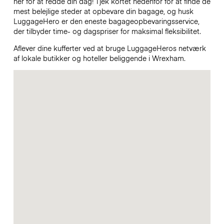
her for at redde din dag! Tjek kortet nedenfor for at finde de
mest belejlige steder at opbevare din bagage, og husk
LuggageHero er den eneste bagageopbevaringsservice,
der tilbyder time- og dagspriser for maksimal fleksibilitet.
Aflever dine kufferter ved at bruge LuggageHeros netværk
af lokale butikker og hoteller beliggende i Wrexham.