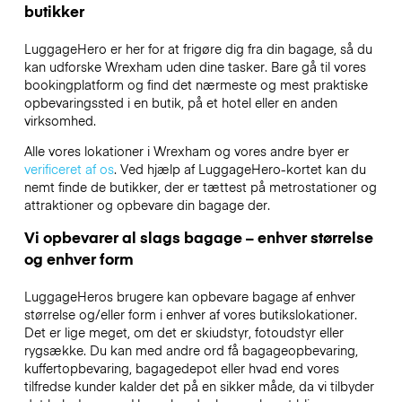
butikker
LuggageHero er her for at frigøre dig fra din bagage, så du
kan udforske Wrexham uden dine tasker. Bare gå til vores
bookingplatform og find det nærmeste og mest praktiske
opbevaringssted i en butik, på et hotel eller en anden
virksomhed.
Alle vores lokationer i Wrexham og vores andre byer er
verificeret af os
. Ved hjælp af LuggageHero-kortet kan du
nemt finde de butikker, der er tættest på metrostationer og
attraktioner og opbevare din bagage der.
Vi opbevarer al slags bagage – enhver størrelse
og enhver form
LuggageHeros brugere kan opbevare bagage af enhver
størrelse og/eller form i enhver af vores butikslokationer.
Det er lige meget, om det er skiudstyr, fotoudstyr eller
rygsække. Du kan med andre ord få bagageopbevaring,
kuffertopbevaring, bagagedepot eller hvad end vores
tilfredse kunder kalder det på en sikker måde, da vi tilbyder