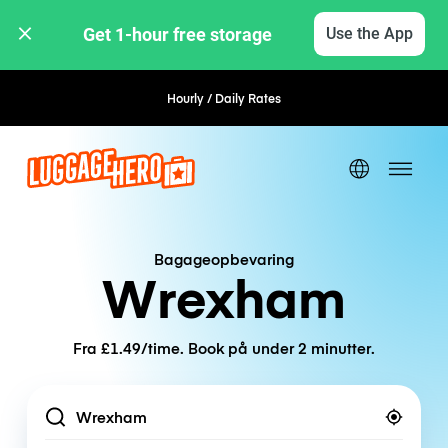
Get 1-hour free storage 
Use the App
Hourly / Daily Rates
Flexible Booking
Bagageopbevaring
Wrexham
Fra £1.49/time. Book på under 2 minutter.
Location