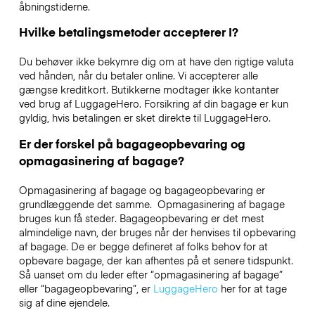
åbningstiderne.
Hvilke betalingsmetoder accepterer I?
Du behøver ikke bekymre dig om at have den rigtige valuta
ved hånden, når du betaler online. Vi accepterer alle
gængse kreditkort. Butikkerne modtager ikke kontanter
ved brug af LuggageHero. Forsikring af din bagage er kun
gyldig, hvis betalingen er sket direkte til LuggageHero.
Er der forskel på bagageopbevaring og
opmagasinering af bagage?
Opmagasinering af bagage og bagageopbevaring er
grundlæggende det samme. Opmagasinering af bagage
bruges kun få steder. Bagageopbevaring er det mest
almindelige navn, der bruges når der henvises til opbevaring
af bagage. De er begge defineret af folks behov for at
opbevare bagage, der kan afhentes på et senere tidspunkt.
Så uanset om du leder efter “opmagasinering af bagage”
eller “bagageopbevaring”, er
LuggageHero
her for at tage
sig af dine ejendele.