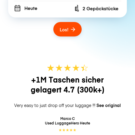
Heute
2 Gepäckstücke
Number of bags
Los!
★
★
★
★
☆
★
+1M Taschen sicher
gelagert
4.7
(300k+)
Very easy to just drop off your luggage !!!
See original
Marco C
Used LuggageHero
Heute
★
★
★
★
★