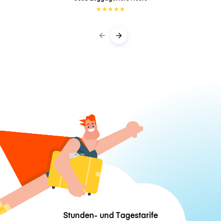
★
★
★
★
★
Stunden- und Tagestarife