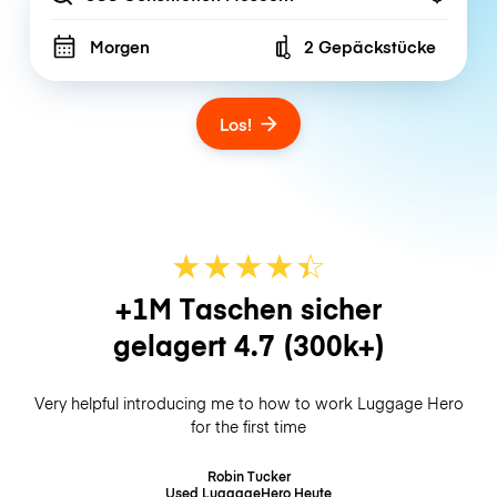
Morgen
2 Gepäckstücke
Number of bags
Los!
★
★
★
★
☆
★
+1M Taschen sicher
gelagert
4.7
(300k+)
Very helpful introducing me to how to work Luggage Hero
for the first time
Robin Tucker
Used LuggageHero
Heute