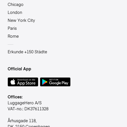
Chicago
London
New York City
Paris
Rome
Erkunde +150 Städte
Official App
Offices:
LuggageHero A/S
VAT-no.: DK37611328
Århusgade 118,
DK-2150 Copenhagen