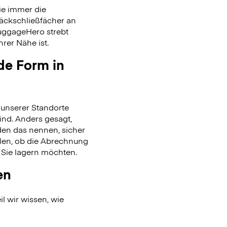
ie immer die
päckschließfächer an
uggageHero strebt
rer Nähe ist.
de Form in
unserer Standorte
ind. Anders gesagt,
en das nennen, sicher
len, ob die Abrechnung
 Sie lagern möchten.
en
l wir wissen, wie