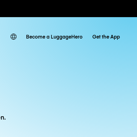
Tagestarife
Become a LuggageHero
Get the App
n.