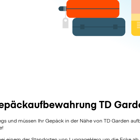
epäckaufbewahrung TD Gard
wegs und müssen Ihr Gepäck in der Nähe von TD Garden auf
e!
bei einem der Standorten von
LuggageHero
um die Ecke ab.