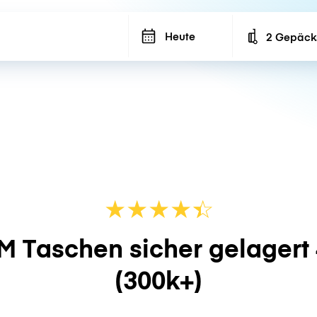
Heute
2 Gepäck
Number of ba
★
★
★
★
☆
★
M Taschen sicher gelagert
(300k+)