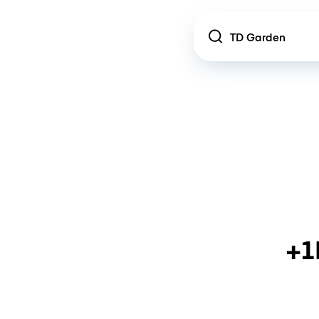
Location
+1