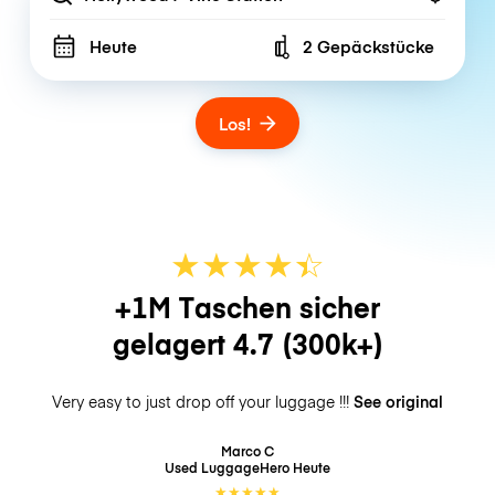
Heute
2 Gepäckstücke
Number of bags
Los!
★
★
★
★
☆
★
+1M Taschen sicher
gelagert
4.7
(300k+)
Very easy to just drop off your luggage !!!
See original
Marco C
Used LuggageHero
Heute
★
★
★
★
★