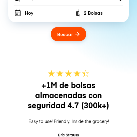
Hoy
2 Bolsas
Number of bags
Buscar
★
★
★
★
☆
★
+1M de bolsas
almacenadas con
seguridad
4.7
(300k+)
Easy to use! Friendly. Inside the grocery!
Eric Strauss