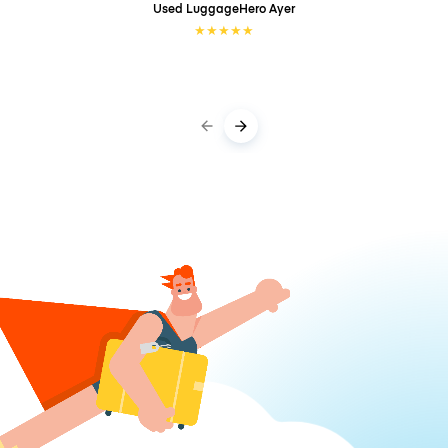
Used LuggageHero
Ayer
★
★
★
★
★