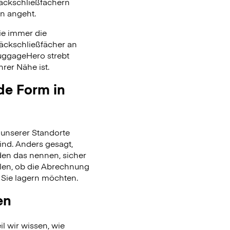
päckschließfächern
on angeht.
ie immer die
päckschließfächer an
uggageHero strebt
rer Nähe ist.
de Form in
unserer Standorte
ind. Anders gesagt,
en das nennen, sicher
len, ob die Abrechnung
 Sie lagern möchten.
en
l wir wissen, wie