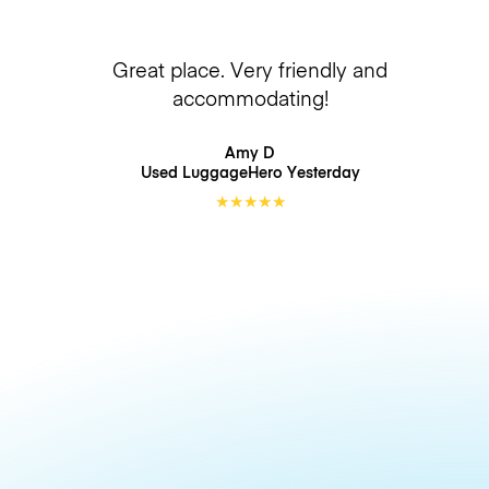
Great place. Very friendly and
accommodating!
Amy D
Used LuggageHero
Yesterday
★
★
★
★
★