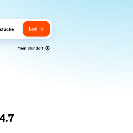
Los!
stücke
gs
Mein Standort
4.7