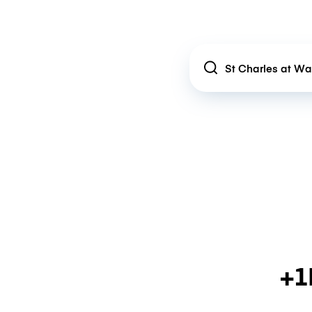
Location
+1