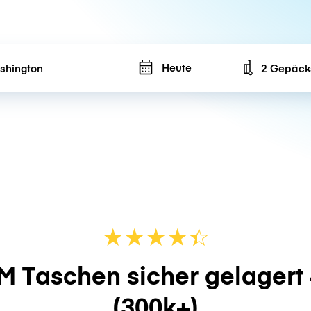
Heute
2 Gepäck
Number of ba
★
★
★
★
☆
★
M Taschen sicher gelagert
(300k+)