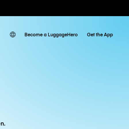
Tagestarife
Become a LuggageHero
Get the App
n.