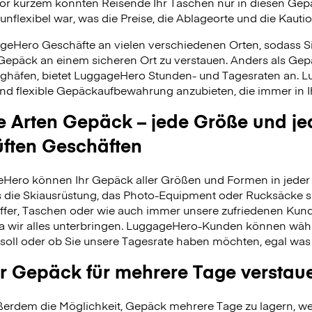
vor kurzem konnten Reisende Ihr Taschen nur in diesen Ge
unflexibel war, was die Preise, die Ablageorte und die Kauti
geHero Geschäfte an vielen verschiedenen Orten, sodass S
 Gepäck an einem sicheren Ort zu verstauen. Anders als Ge
ghäfen, bietet LuggageHero Stunden- und Tagesraten an. L
nd flexible Gepäckaufbewahrung anzubieten, die immer in Ih
le Arten Gepäck – jede Größe und je
üften Geschäften
Hero können Ihr Gepäck aller Größen und Formen in jeder 
 es die Skiausrüstung, das Photo-Equipment oder Rucksäcke s
fer, Taschen oder wie auch immer unsere zufriedenen Kund
da wir alles unterbringen. LuggageHero-Kunden können wäh
soll oder ob Sie unsere Tagesrate haben möchten, egal was
r Gepäck für mehrere Tage verstau
erdem die Möglichkeit, Gepäck mehrere Tage zu lagern, wei