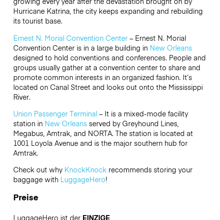
growing every year after the devastation brought on by
Hurricane Katrina, the city keeps expanding and rebuilding
its tourist base.
Ernest N. Morial Convention Center
– Ernest N. Morial
Convention Center is in a large building in
New Orleans
designed to hold conventions and conferences. People and
groups usually gather at a convention center to share and
promote common interests in an organized fashion. It’s
located on Canal Street and looks out onto the Mississippi
River.
Union Passenger Terminal
– It is a mixed-mode facility
station in
New Orleans
served by Greyhound Lines,
Megabus, Amtrak, and NORTA. The station is located at
1001 Loyola Avenue and is the major southern hub for
Amtrak.
Check out why
KnockKnock
recommends storing your
baggage with
LuggageHero
!
Preise
LuggageHero ist der
EINZIGE