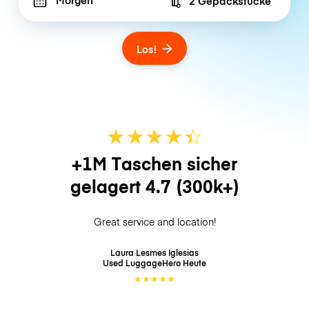
2 Gepäckstücke
Number of bags
Los!
★
★
★
★
☆
★
+1M Taschen sicher
gelagert
4.7
(300k+)
Great service and location!
Laura Lesmes Iglesias
Used LuggageHero
Heute
★
★
★
★
★