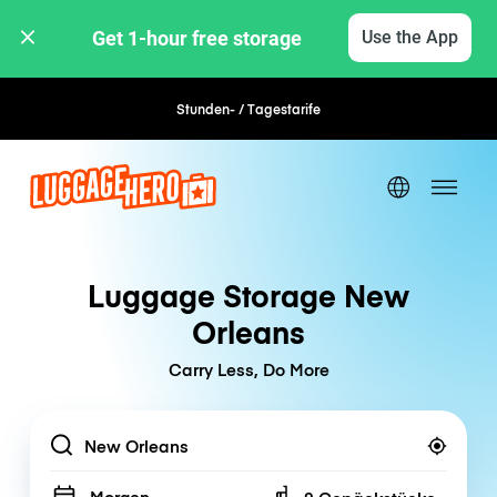
Get 1-hour free storage 
Use the App
Stunden- / Tagestarife
Flexible Buchung
Luggage Storage New
Orleans
Carry Less, Do More
Location
Morgen