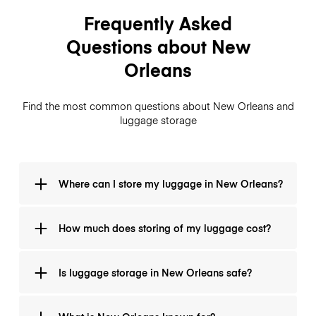
Frequently Asked
Questions about New
Orleans
Find the most common questions about New Orleans and
luggage storage
Where can I store my luggage in New Orleans?
You can download LugggeHero app and see all the
How much does storing of my luggage cost?
locations, where you can drop your luggage. There is
more than 25 of them.
It will cost you $1/hour and $8 per day (24 hours).
Is luggage storage in New Orleans safe?
Absolutely! We insured your items up to $3000.