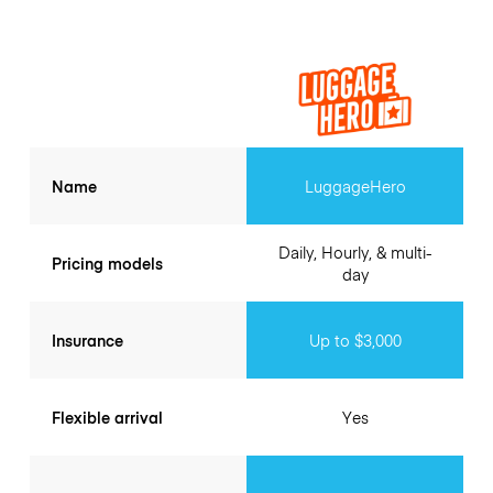
Name
LuggageHero
Daily, Hourly, & multi-
Pricing models
day
Insurance
Up to $3,000
Flexible arrival
Yes