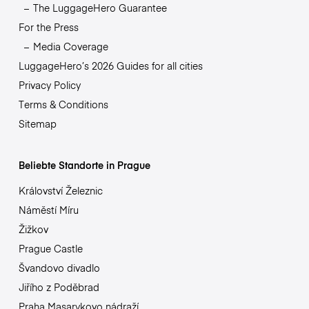
The LuggageHero Guarantee
For the Press
Media Coverage
LuggageHero’s 2026 Guides for all cities
Privacy Policy
Terms & Conditions
Sitemap
Beliebte Standorte in Prague
Království Železnic
Náměstí Míru
Žižkov
Prague Castle
Švandovo divadlo
Jiřího z Poděbrad
Praha Masarykovo nádraží