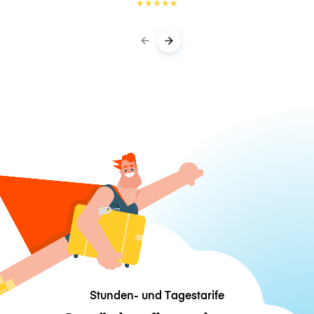
★
★
★
★
★
Stunden- und Tagestarife