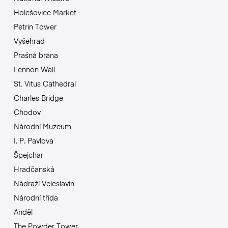
Holešovice Market
Petrin Tower
Vyšehrad
Prašná brána
Lennon Wall
St. Vitus Cathedral
Charles Bridge
Chodov
Národní Muzeum
I. P. Pavlova
Špejchar
Hradčanská
Nádraží Veleslavín
Národní třída
Anděl
The Powder Tower