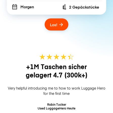
Morgen
2 Gepäckstücke
Number of bags
Los!
★
★
★
★
☆
★
+1M Taschen sicher
gelagert
4.7
(300k+)
Very helpful introducing me to how to work Luggage Hero
for the first time
Robin Tucker
Used LuggageHero
Heute