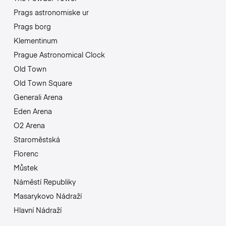
Prags astronomiske ur
Prags borg
Klementinum
Prague Astronomical Clock
Old Town
Old Town Square
Generali Arena
Eden Arena
O2 Arena
Staroměstská
Florenc
Můstek
Náměstí Republiky
Masarykovo Nádraží
Hlavní Nádraží