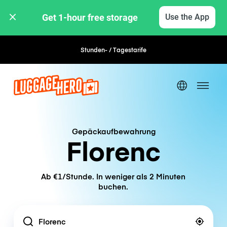
Get 1-hour free storage 
Use the App
Stunden- / Tagestarife
Flexible Buchung
Gepäckaufbewahrung
Florenc
Ab €1/Stunde. In weniger als 2 Minuten
buchen.
Location