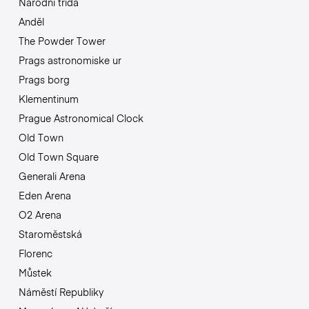
Národní třída
Anděl
The Powder Tower
Prags astronomiske ur
Prags borg
Klementinum
Prague Astronomical Clock
Old Town
Old Town Square
Generali Arena
Eden Arena
O2 Arena
Staroměstská
Florenc
Můstek
Náměstí Republiky