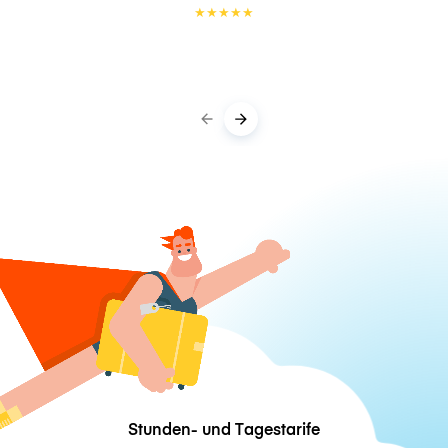
★
★
★
★
★
Stunden- und Tagestarife