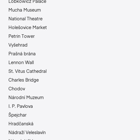
Lobkowicz Palace
Mucha Museum
National Theatre
Holešovice Market
Petrin Tower
Vyšehrad
Prašná brána
Lennon Wall
St. Vitus Cathedral
Charles Bridge
Chodov
Národní Muzeum
I. P. Pavlova
Špejchar
Hradčanská
Nádraží Veleslavín