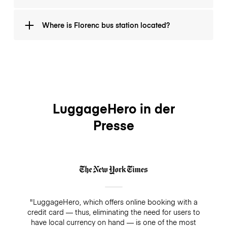
departures from the station.
According to the travelers rating, the best hotels near
Where is Florenc bus station located?
Florenc are the following: Botanique Hotel Prague,
Hotel Merkur, and Motel One Prague-Florentinum.
Pod výtopnou 13/10, 186 00 Florenc, Czech Republic
LuggageHero in der
Presse
"LuggageHero, which offers online booking with a
credit card — thus, eliminating the need for users to
have local currency on hand — is one of the most