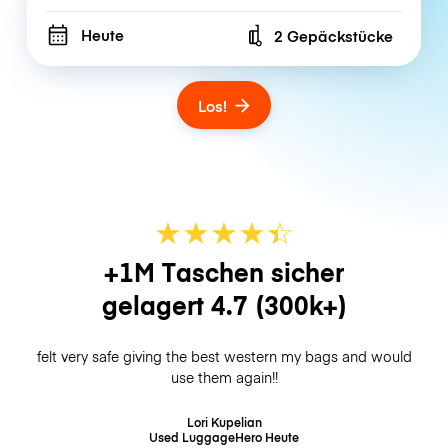
Heute
2 Gepäckstücke
Number of bags
Los!
★
★
★
★
☆
★
+1M Taschen sicher
gelagert
4.7
(300k+)
felt very safe giving the best western my bags and would
use them again!!
Lori Kupelian
Used LuggageHero
Heute