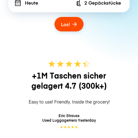
Heute
2 Gepäckstücke
Number of bags
Los!
★
★
★
★
☆
★
+1M Taschen sicher
gelagert
4.7
(300k+)
Easy to use! Friendly. Inside the grocery!
Eric Strauss
Used LuggageHero
Yesterday
★
★
★
★
★