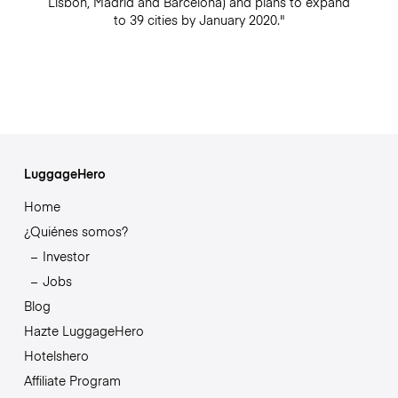
Lisbon, Madrid and Barcelona) and plans to expand
to 39 cities by January 2020."
LuggageHero
Home
¿Quiénes somos?
Investor
Jobs
Blog
Hazte LuggageHero
Hotelshero
Affiliate Program