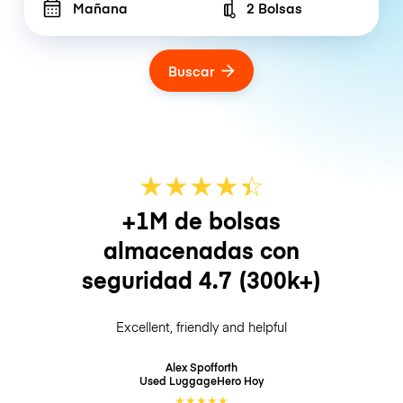
Mañana
2 Bolsas
Number of bags
Buscar
★
★
★
★
☆
★
+1M de bolsas
almacenadas con
seguridad
4.7
(300k+)
Excellent, friendly and helpful
Alex Spofforth
Used LuggageHero
Hoy
★
★
★
★
★