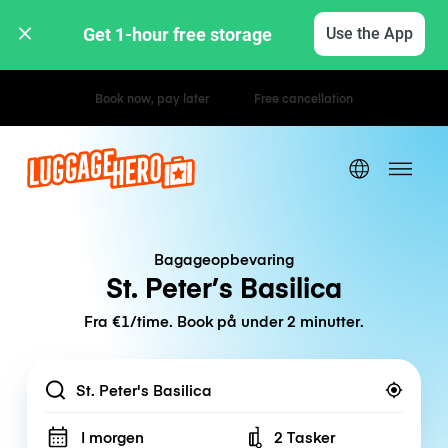
Get 1-hour free storage 
Use the App
Hourly / Daily Rates
Bagageopbevaring
St. Peter’s Basilica
Fra €1/time. Book på under 2 minutter.
Location
I morgen
2 Tasker
Number of bags