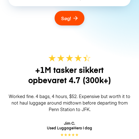
Søg!
★
★
★
★
☆
★
+1M tasker sikkert
opbevaret
4.7
(300k+)
Worked fine. 4 bags, 4 hours, $52. Expensive but worth it to
not haul luggage around midtown before departing from
Penn Station to JFK.
Jim C.
Used LuggageHero
I dag
★
★
★
★
★