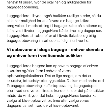
hensyn til priser, hvor de skal hen og muligheden for
bagagedeponering.
LuggageHero tilbyder også butikker utallige steder, så du
altid har mulighed for at aflevere din bagage i sikre
omgivelser. I modsætning til bagageskabe på stationer og i
lufthavne tilbyder LuggageHero både time- og dagspriser.
LuggageHero stræber efter at tilbyde fleksibel og billig
bagageopbevaring i nærheden af dig til enhver tid.
Vi opbevarer al slags bagage – enhver størrelse
og enhver form i verificerede butikker
LuggageHeros brugere kan opbevare bagage af enhver
størrelse og/eller form i enhver af vores
opbevaringslokationer. Det er lige meget, om det er
skiudstyr, fotoudstyr eller rygsække. Du kan med andre ord
få bagageopbevaring, kuffertopbevaring, bagagedepot
eller hvad end vores tilfredse kunder kalder det på en sikker
måde, da vi tilbyder det hele. LuggageHeros kunder kan
vælge at blive opkrævet pr. time eller vælge vores
dagspris, uanset hvad de vil have opbevaret.