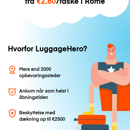
fra
€2.60
/taske i Rome
Hvorfor LuggageHero?
Mere end 2000
opbevaringssteder
Ankom når som helst i
åbningstiden
Beskyttelse med
dækning op til
€2500