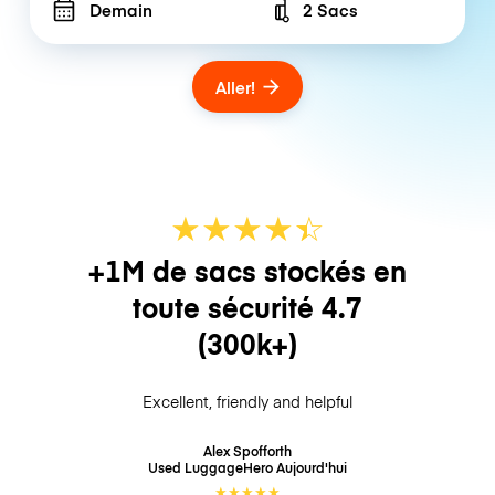
Demain
2 Sacs
Number of bags
Aller!
★
★
★
★
☆
★
+1M de sacs stockés en
toute sécurité
4.7
(300k+)
Excellent, friendly and helpful
Alex Spofforth
Used LuggageHero
Aujourd'hui
★
★
★
★
★