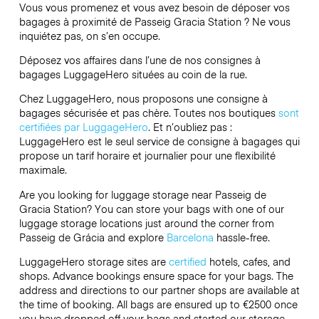
Vous vous promenez et vous avez besoin de déposer vos
bagages à proximité de Passeig Gracia Station ? Ne vous
inquiétez pas, on s’en occupe.
Déposez vos affaires dans l’une de nos consignes à
bagages
LuggageHero
situées au coin de la rue.
Chez LuggageHero, nous proposons une consigne à
bagages sécurisée et pas chère. Toutes nos boutiques
sont
certifiées par LuggageHero
. Et n’oubliez pas :
LuggageHero est le seul service de consigne à bagages qui
propose un tarif horaire et journalier pour une flexibilité
maximale.
Are you looking for luggage storage near Passeig de
Gracia Station? You can store your bags with one of our
luggage storage locations just around the corner from
Passeig de Grácia and explore
Barcelona
hassle-free.
LuggageHero storage sites are
certified
hotels, cafes, and
shops. Advance bookings ensure space for your bags. The
address and directions to our partner shops are available at
the time of booking. All bags are ensured up to
€2500
once
you have dropped off your bags and started our storage