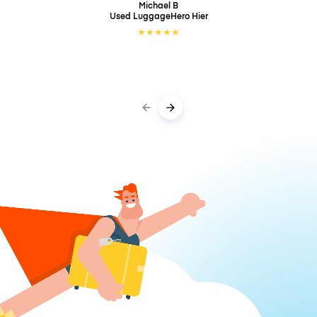
Michael B
Used LuggageHero
Hier
★
★
★
★
★