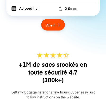
Aujourd'hui
2 Sacs
Number of bags
Aller!
★
★
★
★
☆
★
+1M de sacs stockés en
toute sécurité
4.7
(300k+)
Left my luggage here for a few hours. Super easy, just
follow instructions on the website.