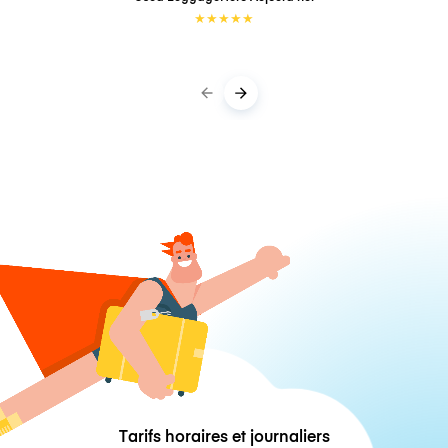
★
★
★
★
★
Tarifs horaires et journaliers