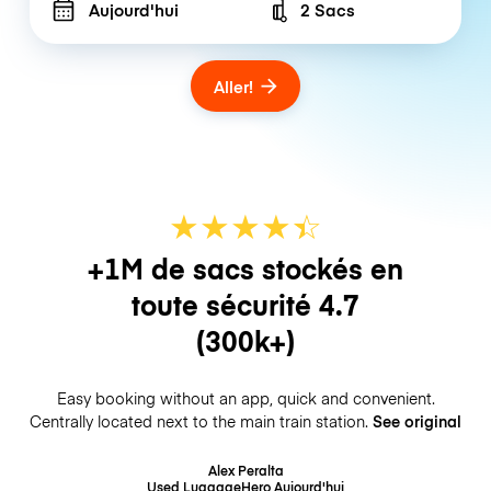
Aujourd'hui
2 Sacs
Number of bags
Aller!
★
★
★
★
☆
★
+1M de sacs stockés en
toute sécurité
4.7
(300k+)
Easy booking without an app, quick and convenient.
Centrally located next to the main train station.
See original
Alex Peralta
Used LuggageHero
Aujourd'hui