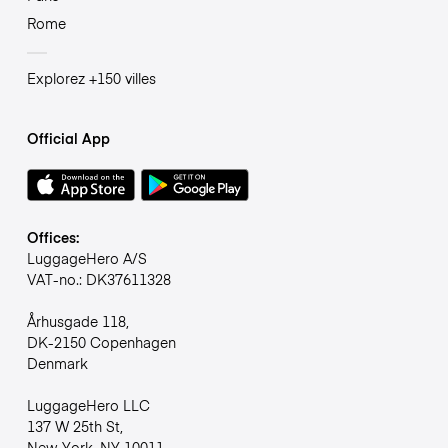
Rome
Explorez +150 villes
Official App
Offices:
LuggageHero A/S
VAT-no.: DK37611328
Århusgade 118,
DK-2150 Copenhagen
Denmark
LuggageHero LLC
137 W 25th St,
New York, NY 10011