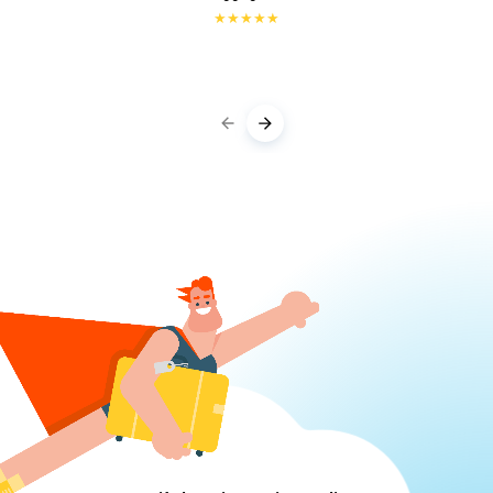
★
★
★
★
★