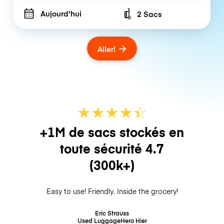
Aujourd'hui
2 Sacs
Number of bags
Aller!
★
★
★
★
☆
★
+1M de sacs stockés en
toute sécurité
4.7
(300k+)
Easy to use! Friendly. Inside the grocery!
Eric Strauss
Used LuggageHero
Hier