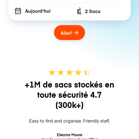
Aujourd'hui
2 Sacs
Number of bags
Aller!
★
★
★
★
☆
★
+1M de sacs stockés en
toute sécurité
4.7
(300k+)
Easy to find and organise. Friendly staff.
Eleanor Moore