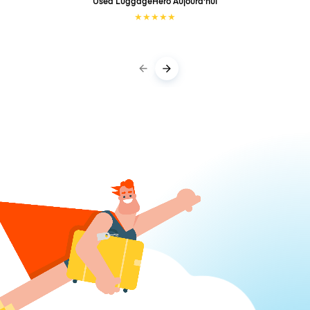
Used LuggageHero
Aujourd'hui
★
★
★
★
★