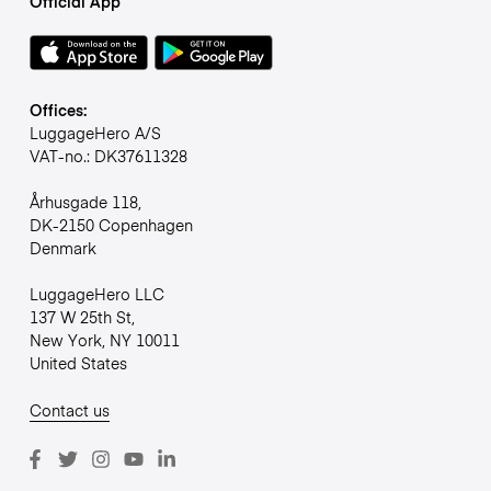
Official App
Offices:
LuggageHero A/S
VAT-no.: DK37611328
Århusgade 118,
DK-2150 Copenhagen
Denmark
LuggageHero LLC
137 W 25th St,
New York, NY 10011
United States
Contact us