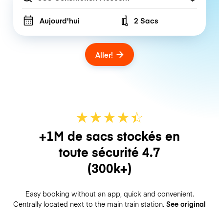
Aujourd'hui
2 Sacs
Number of bags
Aller!
★
★
★
★
☆
★
+1M de sacs stockés en
toute sécurité
4.7
(300k+)
Easy booking without an app, quick and convenient.
Centrally located next to the main train station.
See original