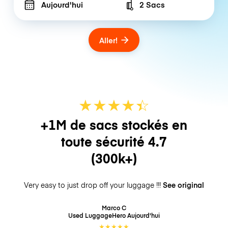
Aujourd'hui
2 Sacs
Number of bags
Aller!
★
★
★
★
☆
★
+1M de sacs stockés en
toute sécurité
4.7
(300k+)
Very easy to just drop off your luggage !!!
See original
Marco C
Used LuggageHero
Aujourd'hui
★
★
★
★
★