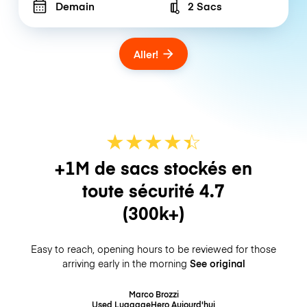
Demain
2 Sacs
Number of bags
Aller!
★
★
★
★
☆
★
+1M de sacs stockés en
toute sécurité
4.7
(300k+)
Easy to reach, opening hours to be reviewed for those
arriving early in the morning
See original
Marco Brozzi
Used LuggageHero
Aujourd'hui