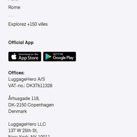
Rome
Explorez +150 villes
Official App
Offices:
LuggageHero A/S
VAT-no.: DK37611328
Århusgade 118,
DK-2150 Copenhagen
Denmark
LuggageHero LLC
137 W 25th St,
New York, NY 10011