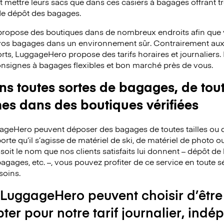
mettre leurs sacs que dans ces casiers à bagages offrant trè
 de dépôt des bagages.
ropose des boutiques dans de nombreux endroits afin que v
 vos bagages dans un environnement sûr. Contrairement au
rts, LuggageHero propose des tarifs horaires et journaliers
consignes à bagages flexibles et bon marché près de vous.
 toutes sortes de bagages, de toute
mes dans des boutiques vérifiées
ggageHero peuvent déposer des bagages de toutes tailles ou 
rte qu’il s’agisse de matériel de ski, de matériel de photo o
 soit le nom que nos clients satisfaits lui donnent – dépôt 
agages, etc. –, vous pouvez profiter de ce service en toute s
soins.
 LuggageHero peuvent choisir d’être
pter pour notre tarif journalier, i