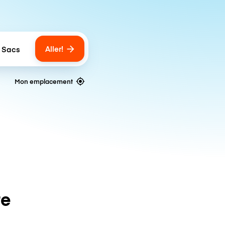
Aller!
 Sacs
umber of bags
Mon emplacement
te