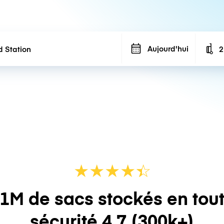
Aujourd'hui
2
N
★
★
★
★
☆
★
1M de sacs stockés en tou
sécurité
4.7
(300k+)