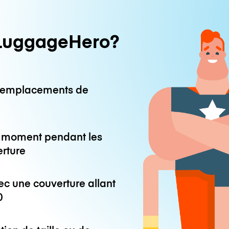
LuggageHero?
0 emplacements de
ut moment pendant les
erture
ec une couverture allant
0