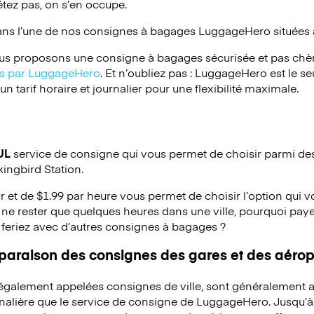
étez pas, on s’en occupe.
ans l’une de nos consignes à bagages
LuggageHero
situées 
s proposons une consigne à bagages sécurisée et pas chèr
ées par LuggageHero
. Et n’oubliez pas : LuggageHero est le s
 tarif horaire et journalier pour une flexibilité maximale.
UL
service de consigne qui vous permet de choisir parmi des 
ingbird Station.
ur et de $1.99 par heure vous permet de choisir l’option qui 
ne rester que quelques heures dans une ville, pourquoi pay
 feriez avec d’autres consignes à bagages ?
mparaison des consignes des gares et des aérop
 également appelées consignes de ville, sont généralement a
rnalière que le service de consigne de LuggageHero. Jusqu’