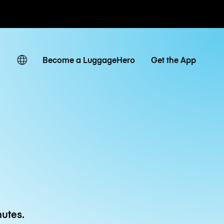
 journaliers
Become a LuggageHero
Get the App
utes.