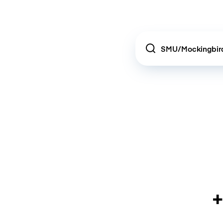
Location
+