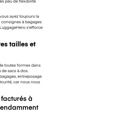
s peu de flexibilité
ous ayez toujours la
x consignes à bagages
. LuggageHero s’efforce
s tailles et
de toutes formes dans
u de sacs à dos.
de bagages, entreposage
écurité, car nous nous
 facturés à
ndépendamment