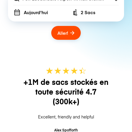
Aujourd'hui
2 Sacs
Number of bags
Aller!
★
★
★
★
☆
★
+1M de sacs stockés en
toute sécurité
4.7
(300k+)
Excellent, friendly and helpful
Alex Spofforth