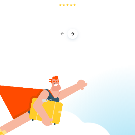
★
★
★
★
★