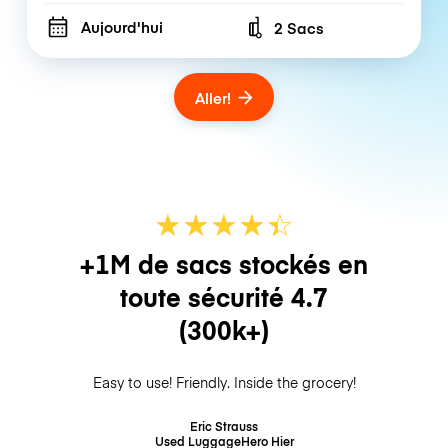
Aujourd'hui
2 Sacs
Number of bags
Aller!
★
★
★
★
☆
★
+1M de sacs stockés en
toute sécurité
4.7
(300k+)
Easy to use! Friendly. Inside the grocery!
Eric Strauss
Used LuggageHero
Hier