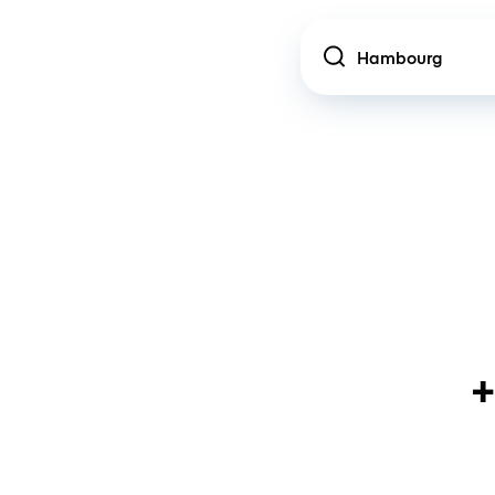
Location
+