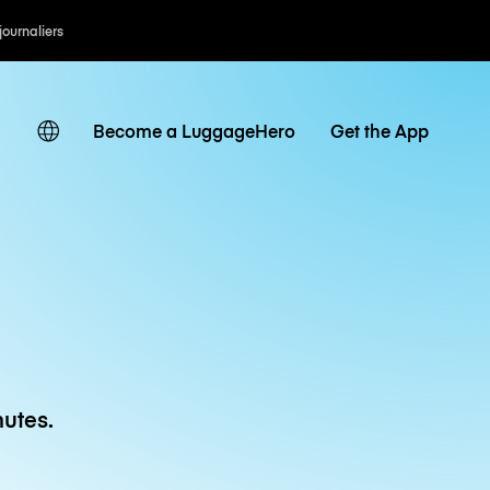
 journaliers
Become a LuggageHero
Get the App
utes.