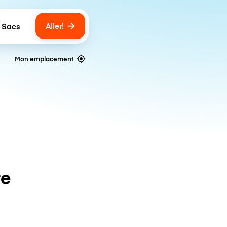
Aller!
 Sacs
umber of bags
Mon emplacement
te