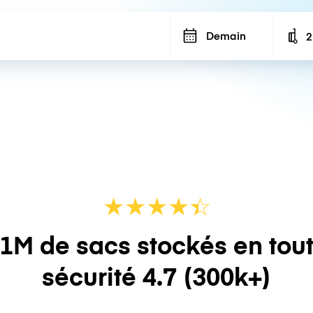
Demain
2
N
★
★
★
★
☆
★
1M de sacs stockés en tou
sécurité
4.7
(300k+)