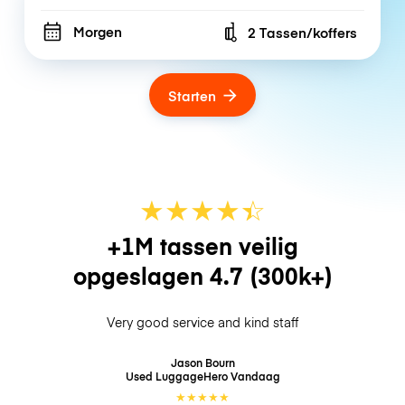
Morgen
2 Tassen/koffers
Number of bags
Starten
★
★
★
★
☆
★
+1M tassen veilig
opgeslagen
4.7
(300k+)
Very good service and kind staff
Jason Bourn
Used LuggageHero
Vandaag
★
★
★
★
★