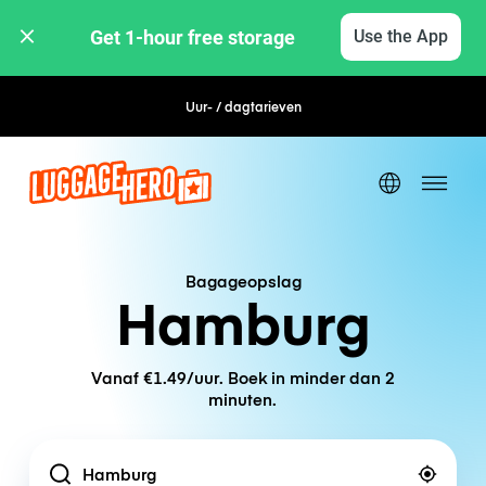
Get 1-hour free storage 
Use the App
Uur- / dagtarieven
Flexibel boeken
Bagageopslag
Hamburg
Vanaf €1.49/uur. Boek in minder dan 2
minuten.
Location