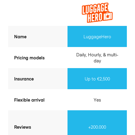
Name
LuggageHero
Daily, Hourly, & multi-
Pricing models
day
Insurance
Up to €2,500
Flexible arrival
Yes
Reviews
+200.000