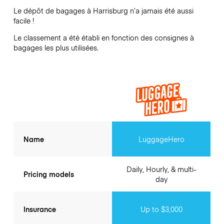
Le dépôt de bagages à
Harrisburg
n’a jamais été aussi
facile !
Le classement a été établi en fonction des consignes à
bagages les plus utilisées.
Name
LuggageHero
Daily, Hourly, & multi-
Pricing models
day
Insurance
Up to $3,000