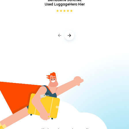
Used LuggageHero
Hier
★
★
★
★
★