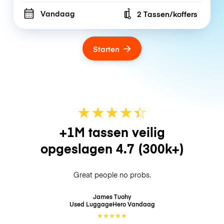
Vandaag
2 Tassen/koffers
Number of bags
Starten
★
★
★
★
☆
★
+1M tassen veilig
opgeslagen
4.7
(300k+)
Great people no probs.
James Tuohy
Used LuggageHero
Vandaag
★
★
★
★
★