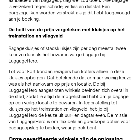
is verzekerd tegen schade, verlies en diefstal. Een
borgzegel kan worden verstrekt als je dit hebt toegevoegd
aan je boeking.
De helft van de prijs vergeleken met kluisjes op het
treinstation en vliegveld
Bagagekluisjes of stadskluisjes zijn per dag meestal twee
keer zo duur als het bewaren van je bagage bij
LuggageHero.
Tot voor kort konden reizigers hun koffers alleen in deze
kluisjes opbergen. Dat betekende dat er maar weinig keuze
was als het aankwam op prijs en locatie. De bij
LuggageHero aangesloten winkels bevinden zich overal in
de stad, zodat je altijd de mogelijkheid hebt om je bagage
op een veilige locatie te bewaren. In tegenstelling tot
kluisjes op het treinstation en vliegveld, heb je bij
LuggageHero de keuze uit uur- en dagtarieven. De missie
van LuggageHero is om flexibele en goedkope opties voor
bagageopslag te bieden, waar je ook bent.
Onze geverifieerde winkels zijn de oplossing