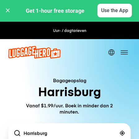
Get 1-hour free storage 
Use the App
Uur- / dagtarieven
Bagageopslag
Harrisburg
Vanaf $1.99/uur. Boek in minder dan 2
minuten.
Location